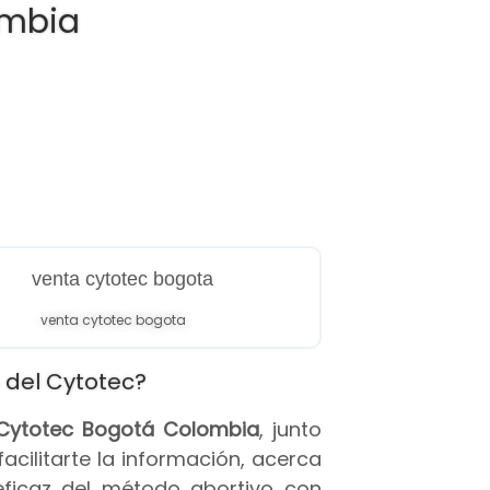
ombia
venta cytotec bogota
 del Cytotec?
s Cytotec Bogotá Colombia
, junto
 facilitarte la información, acerca
eficaz del método abortivo con