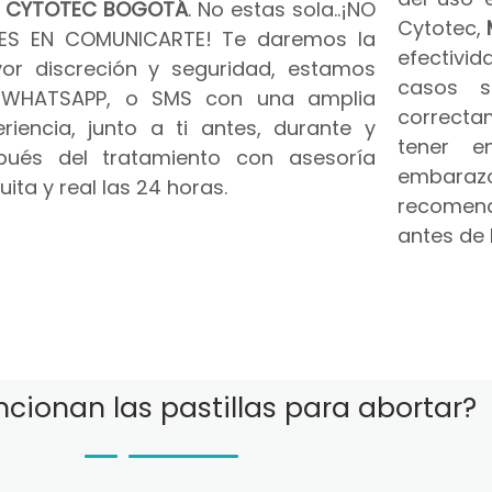
n
CYTOTEC BOGOTÁ
. No estas sola..¡NO
Cytotec,
ES EN COMUNICARTE! Te daremos la
efectivid
or discreción y seguridad, estamos
casos s
 WHATSAPP, o SMS con una amplia
correct
riencia, junto a ti antes, durante y
tener e
pués del tratamiento con asesoría
embar
uita y real las 24 horas.
recomend
antes de 
cionan las pastillas para abortar?