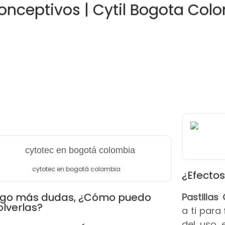
onceptivos | Cytil Bogota Col
cytotec en bogotá colombia
¿Efectos
go más dudas, ¿Cómo puedo
Pastilla
olverlas?
a ti para
del uso 