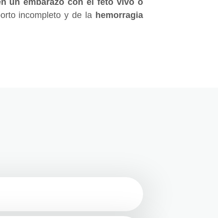
en un embarazo con el feto vivo o
borto incompleto y de la
hemorragia