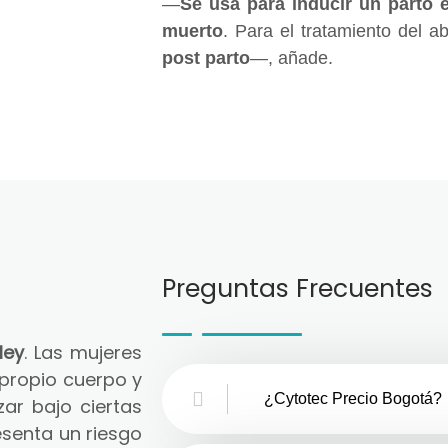
—
Se usa para inducir un parto 
muerto
. Para el tratamiento del a
post parto
—, añade.
Preguntas Frecuentes
ley
. Las mujeres
 propio cuerpo y
¿Cytotec Precio Bogotá?
zar bajo ciertas
senta un riesgo