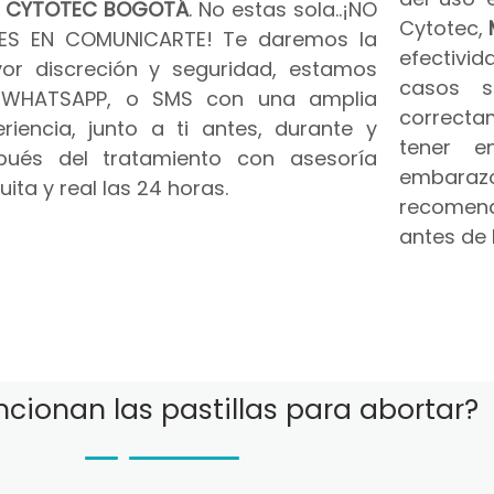
n
CYTOTEC BOGOTÁ
. No estas sola..¡NO
Cytotec,
ES EN COMUNICARTE! Te daremos la
efectivid
or discreción y seguridad, estamos
casos s
 WHATSAPP, o SMS con una amplia
correct
riencia, junto a ti antes, durante y
tener e
pués del tratamiento con asesoría
embar
uita y real las 24 horas.
recomend
antes de 
cionan las pastillas para abortar?