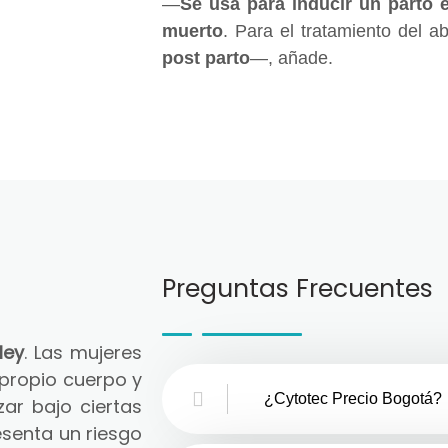
—
Se usa para inducir un parto 
muerto
. Para el tratamiento del a
post parto
—, añade.
Preguntas Frecuentes
ley
. Las mujeres
 propio cuerpo y
¿Cytotec Precio Bogotá?
zar bajo ciertas
senta un riesgo