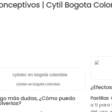
onceptivos | Cytil Bogota Col
cytotec en bogotá colombia
¿Efectos
go más dudas, ¿Cómo puedo
Pastilla
olverlas?
a ti para
del uso 