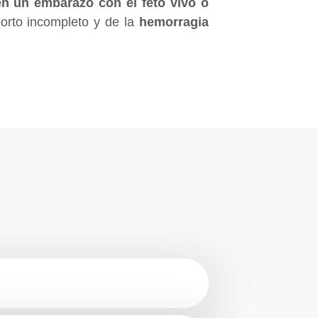
en un embarazo con el feto vivo o
borto incompleto y de la
hemorragia