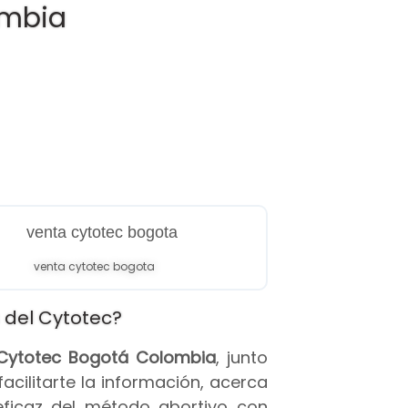
ombia
venta cytotec bogota
 del Cytotec?
s Cytotec Bogotá Colombia
, junto
 facilitarte la información, acerca
eficaz del método abortivo con