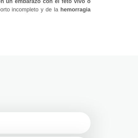
en un embarazo con el feto vivo o
borto incompleto y de la
hemorragia