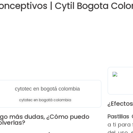
onceptivos | Cytil Bogota Col
cytotec en bogotá colombia
¿Efectos
go más dudas, ¿Cómo puedo
Pastilla
olverlas?
a ti para
del uso 