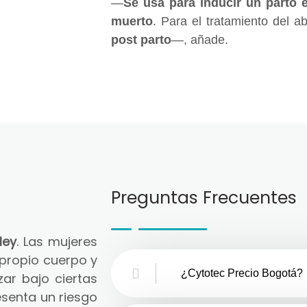
—
Se usa para inducir un parto 
muerto
. Para el tratamiento del a
post parto
—, añade.
Preguntas Frecuentes
ley
. Las mujeres
 propio cuerpo y
¿Cytotec Precio Bogotá?
zar bajo ciertas
senta un riesgo