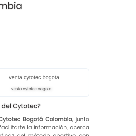
ombia
venta cytotec bogota
 del Cytotec?
s Cytotec Bogotá Colombia
, junto
 facilitarte la información, acerca
eficaz del método abortivo con