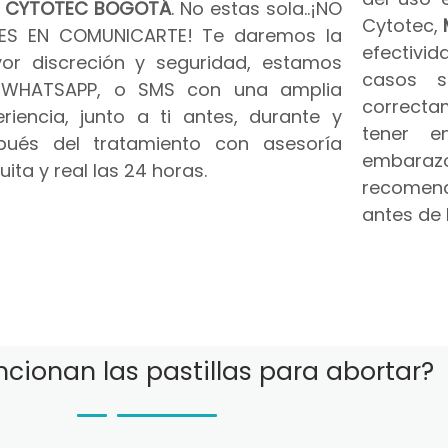
n
CYTOTEC BOGOTÁ
. No estas sola..¡NO
Cytotec,
ES EN COMUNICARTE! Te daremos la
efectivid
or discreción y seguridad, estamos
casos s
 WHATSAPP, o SMS con una amplia
correct
riencia, junto a ti antes, durante y
tener e
pués del tratamiento con asesoría
embar
uita y real las 24 horas.
recomend
antes de 
cionan las pastillas para abortar?