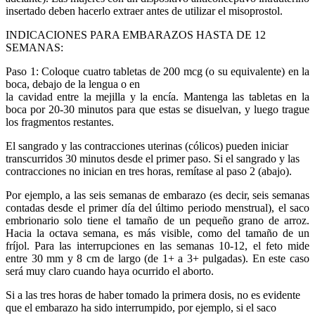
insertado deben hacerlo extraer antes de utilizar el misoprostol.
INDICACIONES PARA EMBARAZOS HASTA DE 12
SEMANAS:
Paso 1: Coloque cuatro tabletas de 200 mcg (o su equivalente) en la
boca, debajo de la lengua o en
la cavidad entre la mejilla y la encía. Mantenga las tabletas en la
boca por 20-30 minutos para que estas se disuelvan, y luego trague
los fragmentos restantes.
El sangrado y las contracciones uterinas (cólicos) pueden iniciar
transcurridos 30 minutos desde el primer paso. Si el sangrado y las
contracciones no inician en tres horas, remítase al paso 2 (abajo).
Por ejemplo, a las seis semanas de embarazo (es decir, seis semanas
contadas desde el primer día del último periodo menstrual), el saco
embrionario solo tiene el tamaño de un pequeño grano de arroz.
Hacia la octava semana, es más visible, como del tamaño de un
fríjol. Para las interrupciones en las semanas 10-12, el feto mide
entre 30 mm y 8 cm de largo (de 1+ a 3+ pulgadas). En este caso
será muy claro cuando haya ocurrido el aborto.
Si a las tres horas de haber tomado la primera dosis, no es evidente
que el embarazo ha sido interrumpido, por ejemplo, si el saco