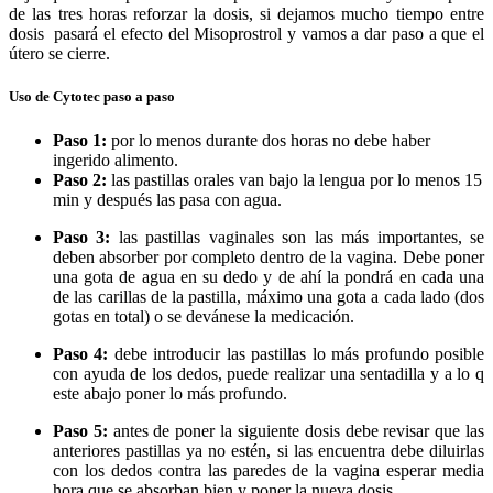
de las tres horas reforzar la dosis, si dejamos mucho tiempo entre
dosis pasará el efecto del Misoprostrol y vamos a dar paso a que el
útero se cierre.
Uso de Cytotec paso a paso
Paso 1:
por lo menos durante dos horas no debe haber
ingerido alimento.
Paso 2:
las pastillas orales van bajo la lengua por lo menos 15
min y después las pasa con agua.
Paso 3:
las pastillas vaginales son las más importantes, se
deben absorber por completo dentro de la vagina. Debe poner
una gota de agua en su dedo y de ahí la pondrá en cada una
de las carillas de la pastilla, máximo una gota a cada lado (dos
gotas en total) o se devánese la medicación.
Paso 4:
debe introducir las pastillas lo más profundo posible
con ayuda de los dedos, puede realizar una sentadilla y a lo q
este abajo poner lo más profundo.
Paso 5:
antes de poner la siguiente dosis debe revisar que las
anteriores pastillas ya no estén, si las encuentra debe diluirlas
con los dedos contra las paredes de la vagina esperar media
hora que se absorban bien y poner la nueva dosis.