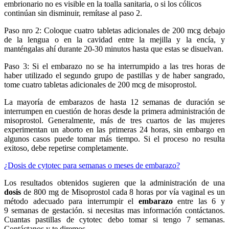
embrionario no es visible en la toalla sanitaria, o si los cólicos
continúan sin disminuir, remítase al paso 2.
Paso nro 2: Coloque cuatro tabletas adicionales de 200 mcg debajo
de la lengua o en la cavidad entre la mejilla y la encía, y
manténgalas ahí durante 20-30 minutos hasta que estas se disuelvan.
Paso 3: Si el embarazo no se ha interrumpido a las tres horas de
haber utilizado el segundo grupo de pastillas y de haber sangrado,
tome cuatro tabletas adicionales de 200 mcg de misoprostol.
La mayoría de embarazos de hasta 12 semanas de duración se
interrumpen en cuestión de horas desde la primera administración de
misoprostol. Generalmente, más de tres cuartos de las mujeres
experimentan un aborto en las primeras 24 horas, sin embargo en
algunos casos puede tomar más tiempo. Si el proceso no resulta
exitoso, debe repetirse completamente.
¿Dosis de cytotec para semanas o meses de embarazo?
Los resultados obtenidos sugieren que la administración de una
dosis
de 800 mg de Misoprostol cada 8 horas por vía vaginal es un
método adecuado para interrumpir el
embarazo
entre las 6 y
9 semanas de gestación. si necesitas mas información contáctanos.
Cuantas pastillas de cytotec debo tomar si tengo 7 semanas.
Contáctanos y te diremos.