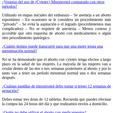
¿Ventajas del uso de (Cytotec) Misoprostol comparado con otros
métodos?
Utilizado en etapas iniciales del embarazo – Se asemeja a un aborto
espontáneo – En ocasiones se le considera un procedimiento más
“privado” – Se evita la aspiración o el legrado (procedimientos mas
complicados) – No se requiere de anestesia – Menos costoso y
accesible que otro esquema de aborto con medicamentos o algún
otro procedimiento quirúrgico.
¿Cuánto tiempo puede transcurrir para que una mujer tenga una
menstruación normal?
No se ha demostrado que el aborto con cytotec tenga efectos a largo
plazo en la salud de las mujeres. La mayoría de las mujeres van a
ovular dentro de las dos o tres semanas posteriores al aborto y por lo
tanto van a tener un período menstrual normal una o dos semanas
después.
¿Cuántas pastillas de misoprostol debo tomar si tengo 12 semanas de
gestación?
Debes tomar tres dosis de 12 tabletas. Recuerda que puedes efectuar
la compra las 24 horas del día y que realizamos envíos a domicilio.
¿Quién no debe utilizar el aborto con medicamentos?