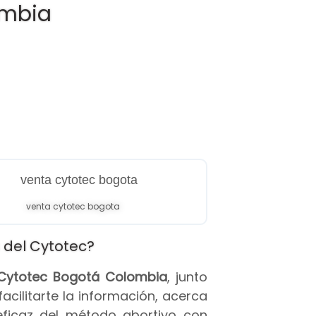
ombia
venta cytotec bogota
 del Cytotec?
s Cytotec Bogotá Colombia
, junto
 facilitarte la información, acerca
eficaz del método abortivo con