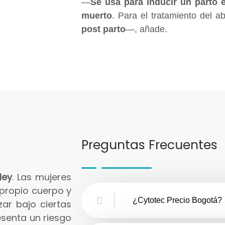
—
Se usa para inducir un parto 
muerto
. Para el tratamiento del a
post parto
—, añade.
Preguntas Frecuentes
ley
. Las mujeres
 propio cuerpo y
¿Cytotec Precio Bogotá?
zar bajo ciertas
senta un riesgo