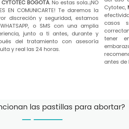
n
CYTOTEC BOGOTÁ
. No estas sola..¡NO
Cytotec,
ES EN COMUNICARTE! Te daremos la
efectivid
or discreción y seguridad, estamos
casos s
 WHATSAPP, o SMS con una amplia
correct
riencia, junto a ti antes, durante y
tener e
pués del tratamiento con asesoría
embar
uita y real las 24 horas.
recomend
antes de 
cionan las pastillas para abortar?