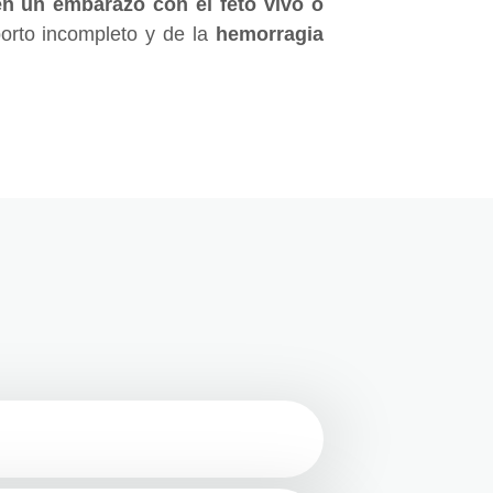
en un embarazo con el feto vivo o
borto incompleto y de la
hemorragia