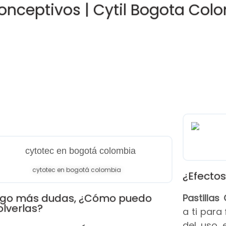
onceptivos | Cytil Bogota Col
cytotec en bogotá colombia
¿Efectos
go más dudas, ¿Cómo puedo
Pastilla
olverlas?
a ti para
del uso 