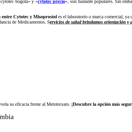
«cytotec bogota» y «
cytotec precio
«, son bastante populares. Sin embar
a entre Cytotec y Misoprostol
es el laboratorio o marca comercial, ya
gilancia de Medicamentos. S
ervicios de salud brindamos orientación y 
vela su eficacia frente al Metotrexato.
¡Descubre la opción más segur
ombia