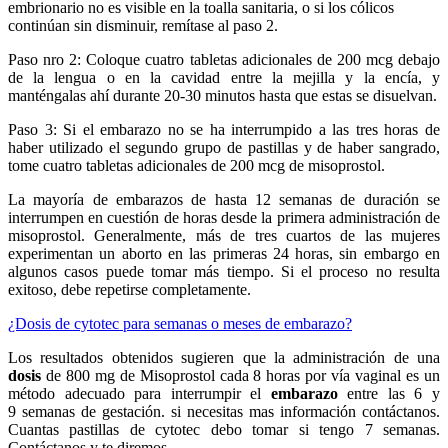
embrionario no es visible en la toalla sanitaria, o si los cólicos
continúan sin disminuir, remítase al paso 2.
Paso nro 2: Coloque cuatro tabletas adicionales de 200 mcg debajo
de la lengua o en la cavidad entre la mejilla y la encía, y
manténgalas ahí durante 20-30 minutos hasta que estas se disuelvan.
Paso 3: Si el embarazo no se ha interrumpido a las tres horas de
haber utilizado el segundo grupo de pastillas y de haber sangrado,
tome cuatro tabletas adicionales de 200 mcg de misoprostol.
La mayoría de embarazos de hasta 12 semanas de duración se
interrumpen en cuestión de horas desde la primera administración de
misoprostol. Generalmente, más de tres cuartos de las mujeres
experimentan un aborto en las primeras 24 horas, sin embargo en
algunos casos puede tomar más tiempo. Si el proceso no resulta
exitoso, debe repetirse completamente.
¿Dosis de cytotec para semanas o meses de embarazo?
Los resultados obtenidos sugieren que la administración de una
dosis
de 800 mg de Misoprostol cada 8 horas por vía vaginal es un
método adecuado para interrumpir el
embarazo
entre las 6 y
9 semanas de gestación. si necesitas mas información contáctanos.
Cuantas pastillas de cytotec debo tomar si tengo 7 semanas.
Contáctanos y te diremos.