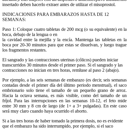
insertado deben hacerlo extraer antes de utilizar el misoprostol.
INDICACIONES PARA EMBARAZOS HASTA DE 12
SEMANAS:
Paso 1: Coloque cuatro tabletas de 200 mcg (o su equivalente) en la
boca, debajo de la lengua o en
la cavidad entre la mejilla y la encía. Mantenga las tabletas en la
boca por 20-30 minutos para que estas se disuelvan, y luego trague
los fragmentos restantes.
El sangrado y las contracciones uterinas (cólicos) pueden iniciar
transcurridos 30 minutos desde el primer paso. Si el sangrado y las
contracciones no inician en tres horas, remítase al paso 2 (abajo).
Por ejemplo, a las seis semanas de embarazo (es decir, seis semanas
contadas desde el primer día del último periodo menstrual), el saco
embrionario solo tiene el tamaño de un pequeño grano de arroz.
Hacia la octava semana, es más visible, como del tamaño de un
fríjol. Para las interrupciones en las semanas 10-12, el feto mide
entre 30 mm y 8 cm de largo (de 1+ a 3+ pulgadas). En este caso
será muy claro cuando haya ocurrido el aborto.
Si a las tres horas de haber tomado la primera dosis, no es evidente
que el embarazo ha sido interrumpido, por ejemplo, si el saco