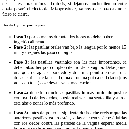
de las tres horas reforzar la dosis, si dejamos mucho tiempo entre
dosis pasará el efecto del Misoprostrol y vamos a dar paso a que el
útero se cierre.
Uso de Cytotec paso a paso
Paso 1:
por lo menos durante dos horas no debe haber
ingerido alimento.
Paso 2:
las pastillas orales van bajo la lengua por lo menos 15
min y después las pasa con agua.
Paso 3:
las pastillas vaginales son las más importantes, se
deben absorber por completo dentro de la vagina. Debe poner
una gota de agua en su dedo y de ahí la pondrá en cada una
de las carillas de la pastilla, máximo una gota a cada lado (dos
gotas en total) o se devánese la medicación.
Paso 4:
debe introducir las pastillas lo más profundo posible
con ayuda de los dedos, puede realizar una sentadilla y a lo q
este abajo poner lo más profundo.
Paso 5:
antes de poner la siguiente dosis debe revisar que las
anteriores pastillas ya no estén, si las encuentra debe diluirlas
con los dedos contra las paredes de la vagina esperar media
hora que se absorban bien y poner la nueva dosis.