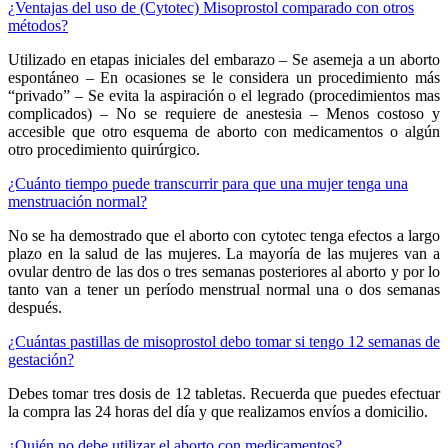
¿Ventajas del uso de (Cytotec) Misoprostol comparado con otros
métodos?
Utilizado en etapas iniciales del embarazo – Se asemeja a un aborto
espontáneo – En ocasiones se le considera un procedimiento más
“privado” – Se evita la aspiración o el legrado (procedimientos mas
complicados) – No se requiere de anestesia – Menos costoso y
accesible que otro esquema de aborto con medicamentos o algún
otro procedimiento quirúrgico.
¿Cuánto tiempo puede transcurrir para que una mujer tenga una
menstruación normal?
No se ha demostrado que el aborto con cytotec tenga efectos a largo
plazo en la salud de las mujeres. La mayoría de las mujeres van a
ovular dentro de las dos o tres semanas posteriores al aborto y por lo
tanto van a tener un período menstrual normal una o dos semanas
después.
¿Cuántas pastillas de misoprostol debo tomar si tengo 12 semanas de
gestación?
Debes tomar tres dosis de 12 tabletas. Recuerda que puedes efectuar
la compra las 24 horas del día y que realizamos envíos a domicilio.
¿Quién no debe utilizar el aborto con medicamentos?