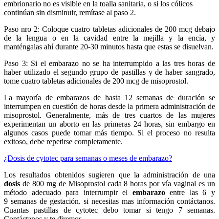
embrionario no es visible en la toalla sanitaria, o si los cólicos
continúan sin disminuir, remítase al paso 2.
Paso nro 2: Coloque cuatro tabletas adicionales de 200 mcg debajo
de la lengua o en la cavidad entre la mejilla y la encía, y
manténgalas ahí durante 20-30 minutos hasta que estas se disuelvan.
Paso 3: Si el embarazo no se ha interrumpido a las tres horas de
haber utilizado el segundo grupo de pastillas y de haber sangrado,
tome cuatro tabletas adicionales de 200 mcg de misoprostol.
La mayoría de embarazos de hasta 12 semanas de duración se
interrumpen en cuestión de horas desde la primera administración de
misoprostol. Generalmente, más de tres cuartos de las mujeres
experimentan un aborto en las primeras 24 horas, sin embargo en
algunos casos puede tomar más tiempo. Si el proceso no resulta
exitoso, debe repetirse completamente.
¿Dosis de cytotec para semanas o meses de embarazo?
Los resultados obtenidos sugieren que la administración de una
dosis
de 800 mg de Misoprostol cada 8 horas por vía vaginal es un
método adecuado para interrumpir el
embarazo
entre las 6 y
9 semanas de gestación. si necesitas mas información contáctanos.
Cuantas pastillas de cytotec debo tomar si tengo 7 semanas.
Contáctanos y te diremos.