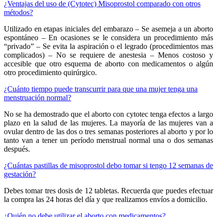
¿Ventajas del uso de (Cytotec) Misoprostol comparado con otros
métodos?
Utilizado en etapas iniciales del embarazo – Se asemeja a un aborto
espontáneo – En ocasiones se le considera un procedimiento más
“privado” – Se evita la aspiración o el legrado (procedimientos mas
complicados) – No se requiere de anestesia – Menos costoso y
accesible que otro esquema de aborto con medicamentos o algún
otro procedimiento quirúrgico.
¿Cuánto tiempo puede transcurrir para que una mujer tenga una
menstruación normal?
No se ha demostrado que el aborto con cytotec tenga efectos a largo
plazo en la salud de las mujeres. La mayoría de las mujeres van a
ovular dentro de las dos o tres semanas posteriores al aborto y por lo
tanto van a tener un período menstrual normal una o dos semanas
después.
¿Cuántas pastillas de misoprostol debo tomar si tengo 12 semanas de
gestación?
Debes tomar tres dosis de 12 tabletas. Recuerda que puedes efectuar
la compra las 24 horas del día y que realizamos envíos a domicilio.
¿Quién no debe utilizar el aborto con medicamentos?