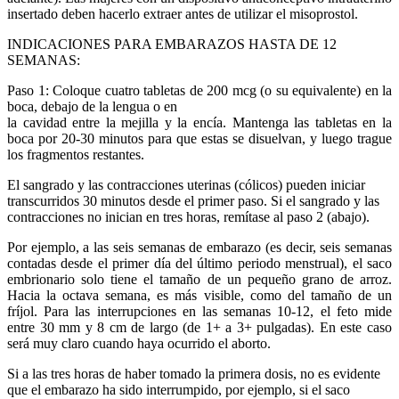
insertado deben hacerlo extraer antes de utilizar el misoprostol.
INDICACIONES PARA EMBARAZOS HASTA DE 12
SEMANAS:
Paso 1: Coloque cuatro tabletas de 200 mcg (o su equivalente) en la
boca, debajo de la lengua o en
la cavidad entre la mejilla y la encía. Mantenga las tabletas en la
boca por 20-30 minutos para que estas se disuelvan, y luego trague
los fragmentos restantes.
El sangrado y las contracciones uterinas (cólicos) pueden iniciar
transcurridos 30 minutos desde el primer paso. Si el sangrado y las
contracciones no inician en tres horas, remítase al paso 2 (abajo).
Por ejemplo, a las seis semanas de embarazo (es decir, seis semanas
contadas desde el primer día del último periodo menstrual), el saco
embrionario solo tiene el tamaño de un pequeño grano de arroz.
Hacia la octava semana, es más visible, como del tamaño de un
fríjol. Para las interrupciones en las semanas 10-12, el feto mide
entre 30 mm y 8 cm de largo (de 1+ a 3+ pulgadas). En este caso
será muy claro cuando haya ocurrido el aborto.
Si a las tres horas de haber tomado la primera dosis, no es evidente
que el embarazo ha sido interrumpido, por ejemplo, si el saco