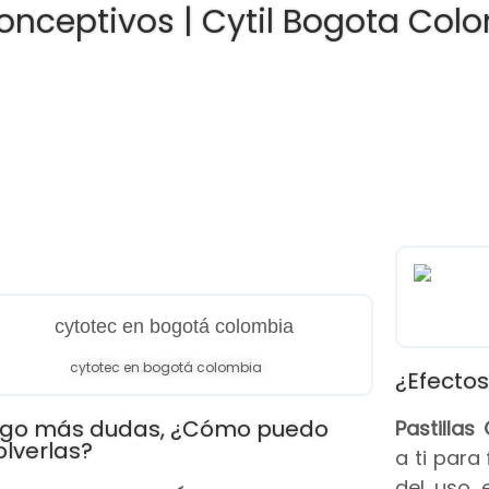
onceptivos | Cytil Bogota Col
cytotec en bogotá colombia
¿Efectos
go más dudas, ¿Cómo puedo
Pastilla
olverlas?
a ti para
del uso 