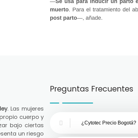
—
Se usa para inducir un parto 
muerto
. Para el tratamiento del a
post parto
—, añade.
Preguntas Frecuentes
ley
. Las mujeres
 propio cuerpo y
¿Cytotec Precio Bogotá?
zar bajo ciertas
senta un riesgo