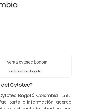
ombia
venta cytotec bogota
 del Cytotec?
s Cytotec Bogotá Colombia
, junto
 facilitarte la información, acerca
eficaz del método abortivo con