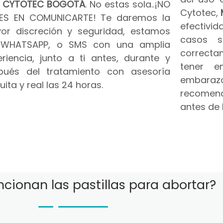
n
CYTOTEC BOGOTÁ
. No estas sola..¡NO
Cytotec,
ES EN COMUNICARTE! Te daremos la
efectivid
or discreción y seguridad, estamos
casos s
 WHATSAPP, o SMS con una amplia
correct
riencia, junto a ti antes, durante y
tener e
pués del tratamiento con asesoría
embar
uita y real las 24 horas.
recomend
antes de 
cionan las pastillas para abortar?