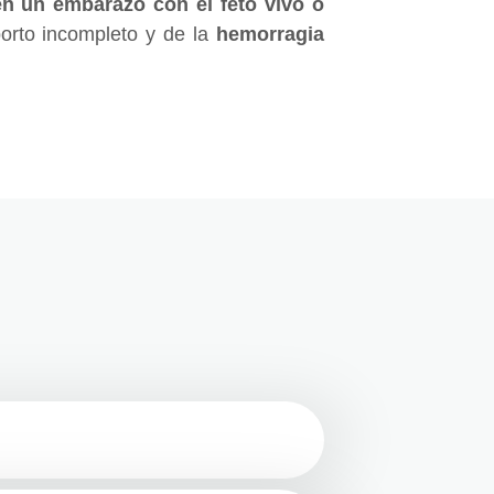
en un embarazo con el feto vivo o
borto incompleto y de la
hemorragia