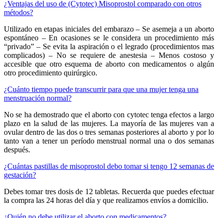
¿Ventajas del uso de (Cytotec) Misoprostol comparado con otros
métodos?
Utilizado en etapas iniciales del embarazo – Se asemeja a un aborto
espontáneo – En ocasiones se le considera un procedimiento más
“privado” – Se evita la aspiración o el legrado (procedimientos mas
complicados) – No se requiere de anestesia – Menos costoso y
accesible que otro esquema de aborto con medicamentos o algún
otro procedimiento quirúrgico.
¿Cuánto tiempo puede transcurrir para que una mujer tenga una
menstruación normal?
No se ha demostrado que el aborto con cytotec tenga efectos a largo
plazo en la salud de las mujeres. La mayoría de las mujeres van a
ovular dentro de las dos o tres semanas posteriores al aborto y por lo
tanto van a tener un período menstrual normal una o dos semanas
después.
¿Cuántas pastillas de misoprostol debo tomar si tengo 12 semanas de
gestación?
Debes tomar tres dosis de 12 tabletas. Recuerda que puedes efectuar
la compra las 24 horas del día y que realizamos envíos a domicilio.
¿Quién no debe utilizar el aborto con medicamentos?