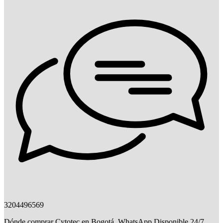
3204496569
Dónde comprar Cytotec en Bogotá. WhatsApp Disponible 24/7