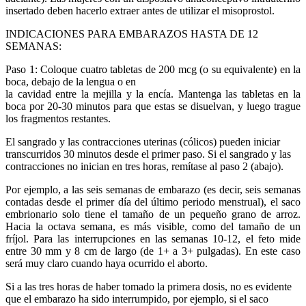
insertado deben hacerlo extraer antes de utilizar el misoprostol.
INDICACIONES PARA EMBARAZOS HASTA DE 12
SEMANAS:
Paso 1: Coloque cuatro tabletas de 200 mcg (o su equivalente) en la
boca, debajo de la lengua o en
la cavidad entre la mejilla y la encía. Mantenga las tabletas en la
boca por 20-30 minutos para que estas se disuelvan, y luego trague
los fragmentos restantes.
El sangrado y las contracciones uterinas (cólicos) pueden iniciar
transcurridos 30 minutos desde el primer paso. Si el sangrado y las
contracciones no inician en tres horas, remítase al paso 2 (abajo).
Por ejemplo, a las seis semanas de embarazo (es decir, seis semanas
contadas desde el primer día del último periodo menstrual), el saco
embrionario solo tiene el tamaño de un pequeño grano de arroz.
Hacia la octava semana, es más visible, como del tamaño de un
fríjol. Para las interrupciones en las semanas 10-12, el feto mide
entre 30 mm y 8 cm de largo (de 1+ a 3+ pulgadas). En este caso
será muy claro cuando haya ocurrido el aborto.
Si a las tres horas de haber tomado la primera dosis, no es evidente
que el embarazo ha sido interrumpido, por ejemplo, si el saco