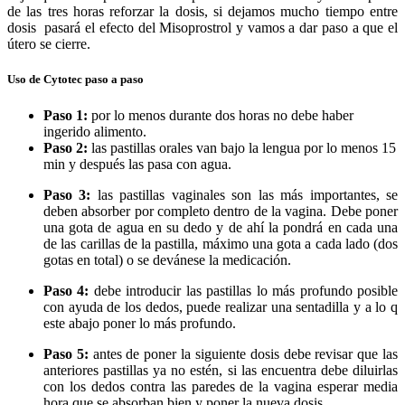
de las tres horas reforzar la dosis, si dejamos mucho tiempo entre
dosis pasará el efecto del Misoprostrol y vamos a dar paso a que el
útero se cierre.
Uso de Cytotec paso a paso
Paso 1:
por lo menos durante dos horas no debe haber
ingerido alimento.
Paso 2:
las pastillas orales van bajo la lengua por lo menos 15
min y después las pasa con agua.
Paso 3:
las pastillas vaginales son las más importantes, se
deben absorber por completo dentro de la vagina. Debe poner
una gota de agua en su dedo y de ahí la pondrá en cada una
de las carillas de la pastilla, máximo una gota a cada lado (dos
gotas en total) o se devánese la medicación.
Paso 4:
debe introducir las pastillas lo más profundo posible
con ayuda de los dedos, puede realizar una sentadilla y a lo q
este abajo poner lo más profundo.
Paso 5:
antes de poner la siguiente dosis debe revisar que las
anteriores pastillas ya no estén, si las encuentra debe diluirlas
con los dedos contra las paredes de la vagina esperar media
hora que se absorban bien y poner la nueva dosis.