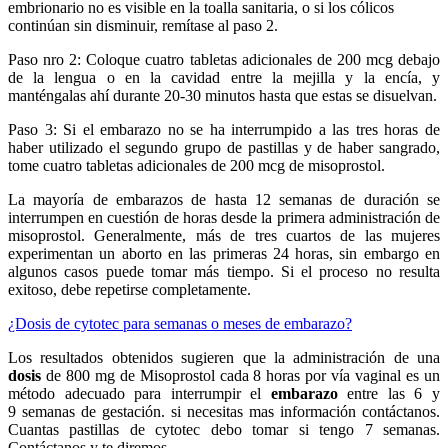
embrionario no es visible en la toalla sanitaria, o si los cólicos
continúan sin disminuir, remítase al paso 2.
Paso nro 2: Coloque cuatro tabletas adicionales de 200 mcg debajo
de la lengua o en la cavidad entre la mejilla y la encía, y
manténgalas ahí durante 20-30 minutos hasta que estas se disuelvan.
Paso 3: Si el embarazo no se ha interrumpido a las tres horas de
haber utilizado el segundo grupo de pastillas y de haber sangrado,
tome cuatro tabletas adicionales de 200 mcg de misoprostol.
La mayoría de embarazos de hasta 12 semanas de duración se
interrumpen en cuestión de horas desde la primera administración de
misoprostol. Generalmente, más de tres cuartos de las mujeres
experimentan un aborto en las primeras 24 horas, sin embargo en
algunos casos puede tomar más tiempo. Si el proceso no resulta
exitoso, debe repetirse completamente.
¿Dosis de cytotec para semanas o meses de embarazo?
Los resultados obtenidos sugieren que la administración de una
dosis
de 800 mg de Misoprostol cada 8 horas por vía vaginal es un
método adecuado para interrumpir el
embarazo
entre las 6 y
9 semanas de gestación. si necesitas mas información contáctanos.
Cuantas pastillas de cytotec debo tomar si tengo 7 semanas.
Contáctanos y te diremos.