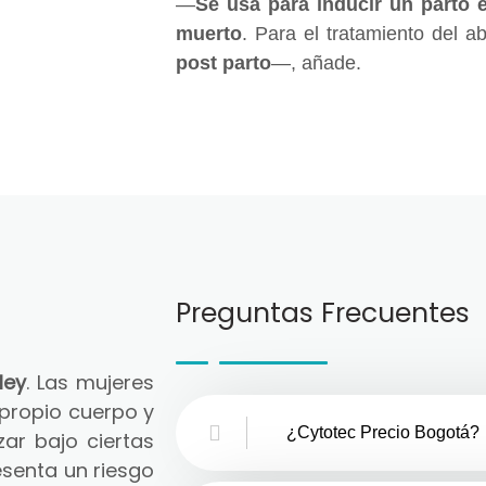
—
Se usa para inducir un parto 
muerto
. Para el tratamiento del a
post parto
—, añade.
Preguntas Frecuentes
ley
. Las mujeres
 propio cuerpo y
¿Cytotec Precio Bogotá?
zar bajo ciertas
senta un riesgo