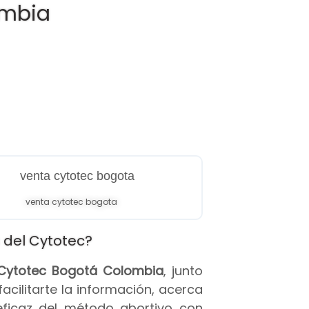
ombia
venta cytotec bogota
 del Cytotec?
s Cytotec Bogotá Colombia
, junto
 facilitarte la información, acerca
eficaz del método abortivo con