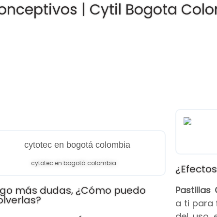
onceptivos | Cytil Bogota Col
cytotec en bogotá colombia
¿Efectos
go más dudas, ¿Cómo puedo
Pastilla
olverlas?
a ti para
del uso 