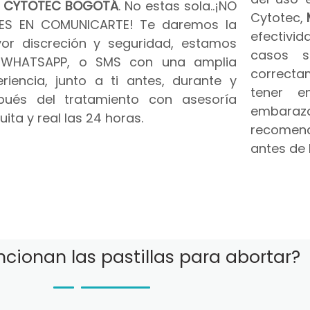
n
CYTOTEC BOGOTÁ
. No estas sola..¡NO
Cytotec,
ES EN COMUNICARTE! Te daremos la
efectivid
or discreción y seguridad, estamos
casos s
 WHATSAPP, o SMS con una amplia
correct
riencia, junto a ti antes, durante y
tener e
pués del tratamiento con asesoría
embar
uita y real las 24 horas.
recomend
antes de 
cionan las pastillas para abortar?