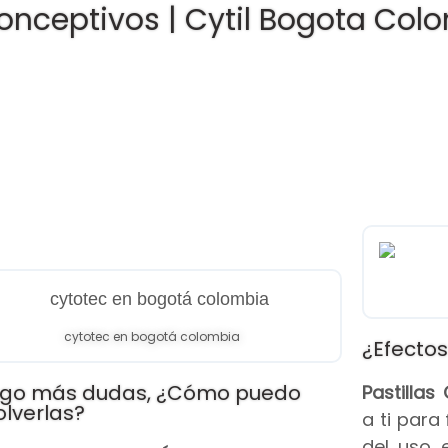
onceptivos | Cytil Bogota Col
cytotec en bogotá colombia
¿Efectos
go más dudas, ¿Cómo puedo
Pastilla
olverlas?
a ti para
del uso 