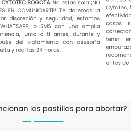
n
CYTOTEC BOGOTÁ
. No estas sola..¡NO
Cytotec,
ES EN COMUNICARTE! Te daremos la
efectivid
or discreción y seguridad, estamos
casos s
 WHATSAPP, o SMS con una amplia
correct
riencia, junto a ti antes, durante y
tener e
pués del tratamiento con asesoría
embar
uita y real las 24 horas.
recomend
antes de 
cionan las pastillas para abortar?