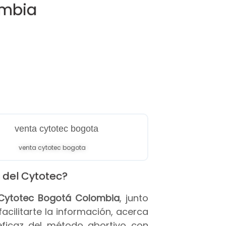
ombia
venta cytotec bogota
 del Cytotec?
s Cytotec Bogotá Colombia
, junto
 facilitarte la información, acerca
eficaz del método abortivo con