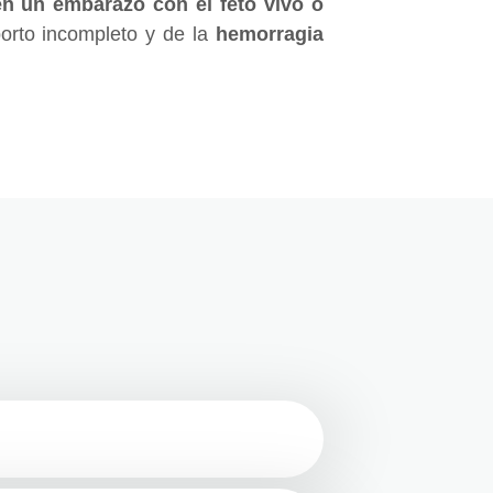
en un embarazo con el feto vivo o
borto incompleto y de la
hemorragia