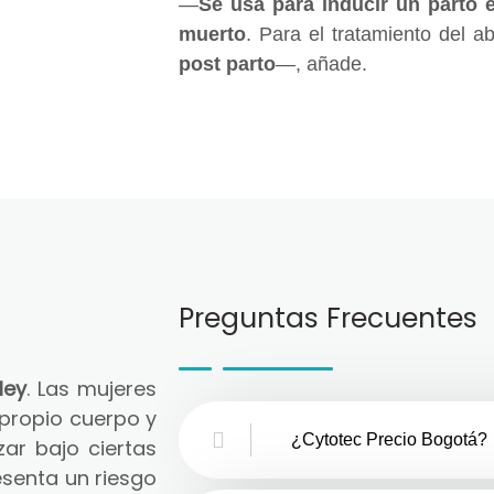
—
Se usa para inducir un parto 
muerto
. Para el tratamiento del a
post parto
—, añade.
Preguntas Frecuentes
ley
. Las mujeres
 propio cuerpo y
¿Cytotec Precio Bogotá?
zar bajo ciertas
senta un riesgo