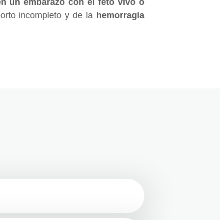
en un embarazo con el feto vivo o
borto incompleto y de la
hemorragia