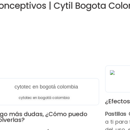
onceptivos | Cytil Bogota Col
cytotec en bogotá colombia
¿Efectos
go más dudas, ¿Cómo puedo
Pastilla
olverlas?
a ti para
del uso 