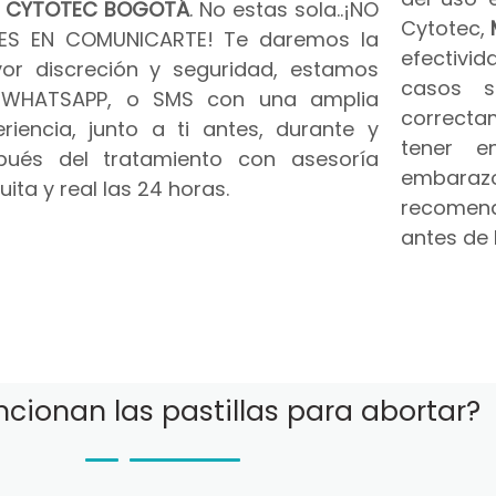
n
CYTOTEC BOGOTÁ
. No estas sola..¡NO
Cytotec,
ES EN COMUNICARTE! Te daremos la
efectivid
or discreción y seguridad, estamos
casos s
 WHATSAPP, o SMS con una amplia
correct
riencia, junto a ti antes, durante y
tener e
pués del tratamiento con asesoría
embar
uita y real las 24 horas.
recomend
antes de 
cionan las pastillas para abortar?