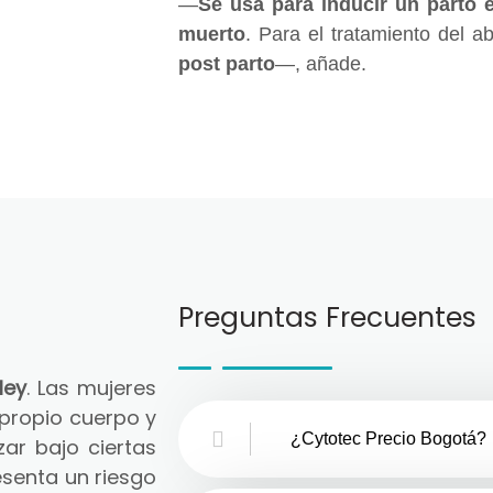
—
Se usa para inducir un parto 
muerto
. Para el tratamiento del a
post parto
—, añade.
Preguntas Frecuentes
ley
. Las mujeres
 propio cuerpo y
¿Cytotec Precio Bogotá?
zar bajo ciertas
senta un riesgo