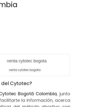
ombia
venta cytotec bogota
 del Cytotec?
s Cytotec Bogotá Colombia
, junto
 facilitarte la información, acerca
eficaz del método abortivo con