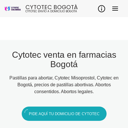
Skip
CYTOTEC BOGOTÁ
to
CYTOTEC ENVÍO A DOMICILIO BOGOTÁ
content
Cytotec venta en farmacias
Bogotá
Pastillas para abortar, Cytotec Misoprostol, Cytotec en
Bogotá, precios de pastillas abortivas. Abortos
consentidos. Abortos legales.
PIDE AQUÍ TU DOMICILIO DE CYTOTEC