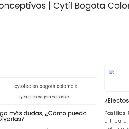
onceptivos | Cytil Bogota Col
cytotec en bogotá colombia
¿Efectos
go más dudas, ¿Cómo puedo
Pastilla
olverlas?
a ti para
del uso 