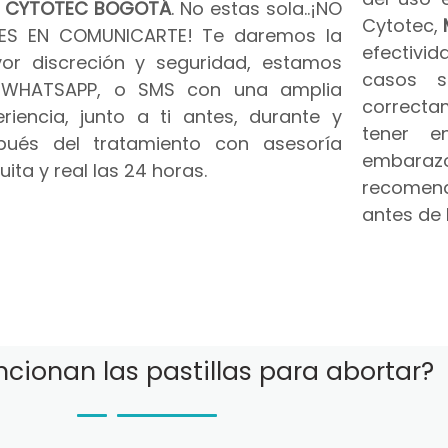
n
CYTOTEC BOGOTÁ
. No estas sola..¡NO
Cytotec,
ES EN COMUNICARTE! Te daremos la
efectivid
or discreción y seguridad, estamos
casos s
 WHATSAPP, o SMS con una amplia
correct
riencia, junto a ti antes, durante y
tener e
pués del tratamiento con asesoría
embar
uita y real las 24 horas.
recomend
antes de 
cionan las pastillas para abortar?