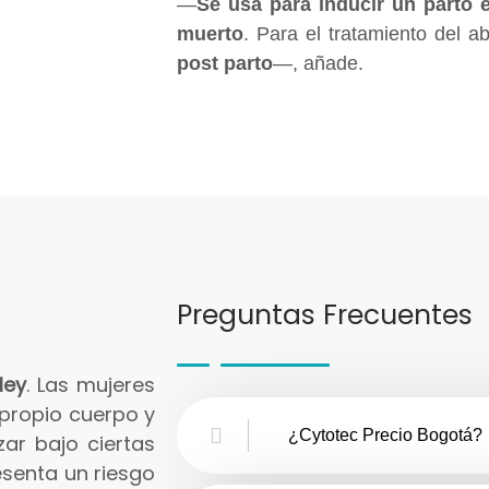
—
Se usa para inducir un parto 
muerto
. Para el tratamiento del a
post parto
—, añade.
Preguntas Frecuentes
ley
. Las mujeres
 propio cuerpo y
¿Cytotec Precio Bogotá?
zar bajo ciertas
senta un riesgo