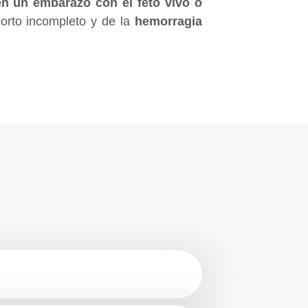
en un embarazo con el feto vivo o
borto incompleto y de la
hemorragia