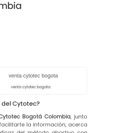
ombia
venta cytotec bogota
 del Cytotec?
s Cytotec Bogotá Colombia
, junto
 facilitarte la información, acerca
eficaz del método abortivo con