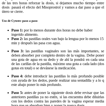
de las tres horas reforzar la dosis, si dejamos mucho tiempo entre
dosis pasará el efecto del Misoprostrol y vamos a dar paso a que el
útero se cierre.
Uso de Cytotec paso a paso
Paso 1:
por lo menos durante dos horas no debe haber
ingerido alimento.
Paso 2:
las pastillas orales van bajo la lengua por lo menos 15
min y después las pasa con agua.
Paso 3:
las pastillas vaginales son las más importantes, se
deben absorber por completo dentro de la vagina. Debe poner
una gota de agua en su dedo y de ahí la pondrá en cada una
de las carillas de la pastilla, máximo una gota a cada lado (dos
gotas en total) o se devánese la medicación.
Paso 4:
debe introducir las pastillas lo más profundo posible
con ayuda de los dedos, puede realizar una sentadilla y a lo q
este abajo poner lo más profundo.
Paso 5:
antes de poner la siguiente dosis debe revisar que las
anteriores pastillas ya no estén, si las encuentra debe diluirlas
con los dedos contra las paredes de la vagina esperar media
hora que se absorban bien y poner la nueva dosis.