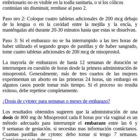
embrionario no es visible en la toalla sanitaria, o si los cólicos
continúan sin disminuir, remítase al paso 2.
Paso nro 2: Coloque cuatro tabletas adicionales de 200 mcg debajo
de la lengua o en la cavidad entre la mejilla y la encía, y
manténgalas ahí durante 20-30 minutos hasta que estas se disuelvan.
Paso 3: Si el embarazo no se ha interrumpido a las tres horas de
haber utilizado el segundo grupo de pastillas y de haber sangrado,
tome cuatro tabletas adicionales de 200 mcg de misoprostol.
La mayoría de embarazos de hasta 12 semanas de duración se
interrumpen en cuestión de horas desde la primera administración de
misoprostol. Generalmente, más de tres cuartos de las mujeres
experimentan un aborto en las primeras 24 horas, sin embargo en
algunos casos puede tomar más tiempo. Si el proceso no resulta
exitoso, debe repetirse completamente.
¿Dosis de cytotec para semanas o meses de embarazo?
Los resultados obtenidos sugieren que la administración de una
dosis
de 800 mg de Misoprostol cada 8 horas por vía vaginal es un
método adecuado para interrumpir el
embarazo
entre las 6 y
9 semanas de gestación. si necesitas mas información contáctanos.
Cuantas pastillas de cytotec debo tomar si tengo 7 semanas.
Contáctanos y te diremos.