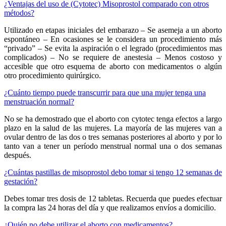
¿Ventajas del uso de (Cytotec) Misoprostol comparado con otros
métodos?
Utilizado en etapas iniciales del embarazo – Se asemeja a un aborto
espontáneo – En ocasiones se le considera un procedimiento más
“privado” – Se evita la aspiración o el legrado (procedimientos mas
complicados) – No se requiere de anestesia – Menos costoso y
accesible que otro esquema de aborto con medicamentos o algún
otro procedimiento quirúrgico.
¿Cuánto tiempo puede transcurrir para que una mujer tenga una
menstruación normal?
No se ha demostrado que el aborto con cytotec tenga efectos a largo
plazo en la salud de las mujeres. La mayoría de las mujeres van a
ovular dentro de las dos o tres semanas posteriores al aborto y por lo
tanto van a tener un período menstrual normal una o dos semanas
después.
¿Cuántas pastillas de misoprostol debo tomar si tengo 12 semanas de
gestación?
Debes tomar tres dosis de 12 tabletas. Recuerda que puedes efectuar
la compra las 24 horas del día y que realizamos envíos a domicilio.
¿Quién no debe utilizar el aborto con medicamentos?