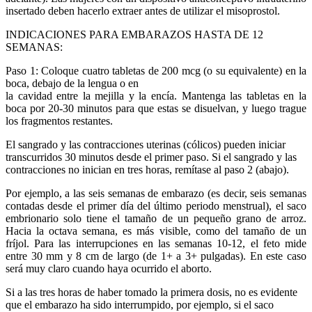
insertado deben hacerlo extraer antes de utilizar el misoprostol.
INDICACIONES PARA EMBARAZOS HASTA DE 12
SEMANAS:
Paso 1: Coloque cuatro tabletas de 200 mcg (o su equivalente) en la
boca, debajo de la lengua o en
la cavidad entre la mejilla y la encía. Mantenga las tabletas en la
boca por 20-30 minutos para que estas se disuelvan, y luego trague
los fragmentos restantes.
El sangrado y las contracciones uterinas (cólicos) pueden iniciar
transcurridos 30 minutos desde el primer paso. Si el sangrado y las
contracciones no inician en tres horas, remítase al paso 2 (abajo).
Por ejemplo, a las seis semanas de embarazo (es decir, seis semanas
contadas desde el primer día del último periodo menstrual), el saco
embrionario solo tiene el tamaño de un pequeño grano de arroz.
Hacia la octava semana, es más visible, como del tamaño de un
fríjol. Para las interrupciones en las semanas 10-12, el feto mide
entre 30 mm y 8 cm de largo (de 1+ a 3+ pulgadas). En este caso
será muy claro cuando haya ocurrido el aborto.
Si a las tres horas de haber tomado la primera dosis, no es evidente
que el embarazo ha sido interrumpido, por ejemplo, si el saco