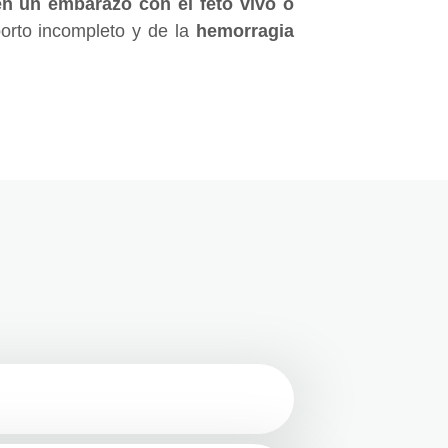
en un embarazo con el feto vivo o
borto incompleto y de la
hemorragia