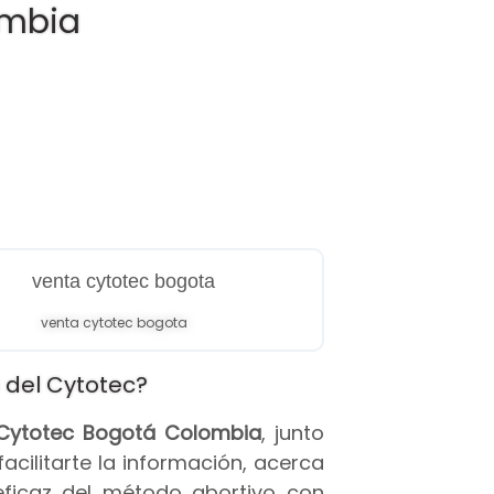
ombia
venta cytotec bogota
 del Cytotec?
s Cytotec Bogotá Colombia
, junto
 facilitarte la información, acerca
eficaz del método abortivo con