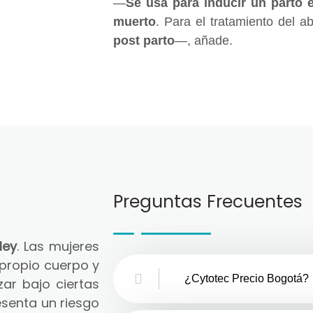
—
Se usa para inducir un parto 
muerto
. Para el tratamiento del a
post parto
—, añade.
Preguntas Frecuentes
ley
. Las mujeres
 propio cuerpo y
¿Cytotec Precio Bogotá?
zar bajo ciertas
senta un riesgo