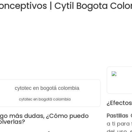
onceptivos | Cytil Bogota Col
cytotec en bogotá colombia
¿Efectos
go más dudas, ¿Cómo puedo
Pastilla
olverlas?
a ti para
del uso 