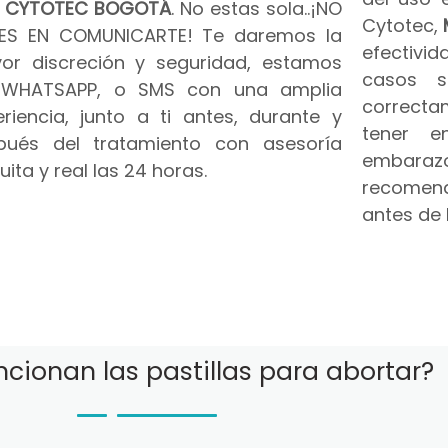
n
CYTOTEC BOGOTÁ
. No estas sola..¡NO
Cytotec,
ES EN COMUNICARTE! Te daremos la
efectivid
or discreción y seguridad, estamos
casos s
 WHATSAPP, o SMS con una amplia
correct
riencia, junto a ti antes, durante y
tener e
pués del tratamiento con asesoría
embar
uita y real las 24 horas.
recomend
antes de 
cionan las pastillas para abortar?