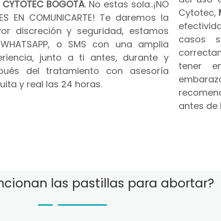
n
CYTOTEC BOGOTÁ
. No estas sola..¡NO
Cytotec,
ES EN COMUNICARTE! Te daremos la
efectivid
or discreción y seguridad, estamos
casos s
 WHATSAPP, o SMS con una amplia
correct
riencia, junto a ti antes, durante y
tener e
pués del tratamiento con asesoría
embar
uita y real las 24 horas.
recomend
antes de 
cionan las pastillas para abortar?