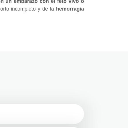
en un embarazo con el feto vivo o
borto incompleto y de la
hemorragia