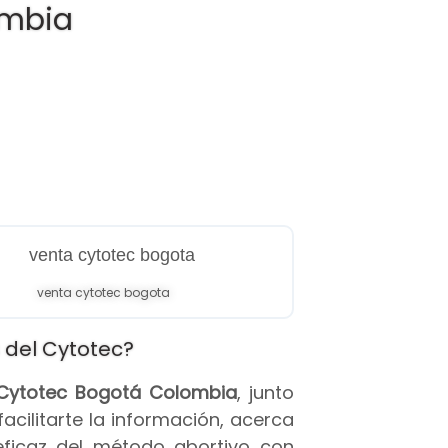
ombia
venta cytotec bogota
 del Cytotec?
s Cytotec Bogotá Colombia
, junto
 facilitarte la información, acerca
eficaz del método abortivo con