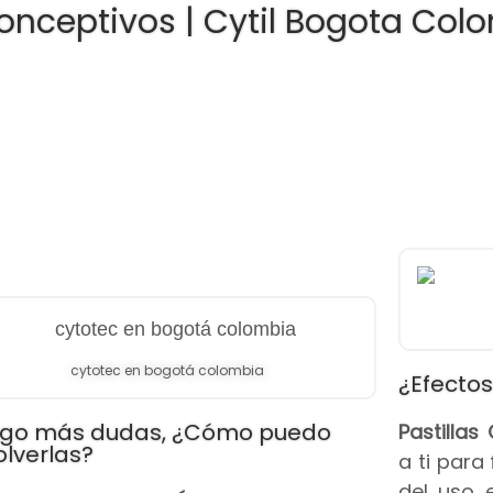
onceptivos | Cytil Bogota Col
cytotec en bogotá colombia
¿Efectos
go más dudas, ¿Cómo puedo
Pastilla
olverlas?
a ti para
del uso 