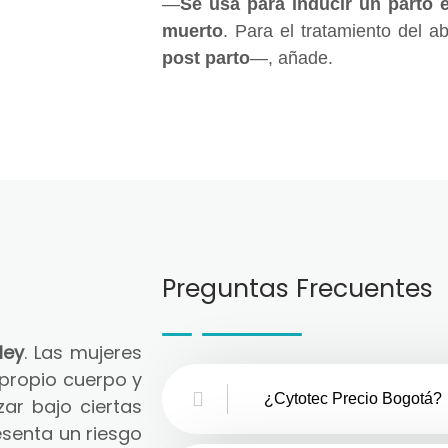
—
Se usa para inducir un parto 
muerto
. Para el tratamiento del a
post parto
—, añade.
Preguntas Frecuentes
ley
. Las mujeres
 propio cuerpo y
¿Cytotec Precio Bogotá?
zar bajo ciertas
senta un riesgo