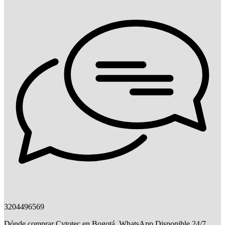
3204496569
Dónde comprar Cytotec en Bogotá. WhatsApp Disponible 24/7