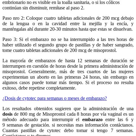
embrionario no es visible en la toalla sanitaria, o si los cólicos
continúan sin disminuir, remítase al paso 2.
Paso nro 2: Coloque cuatro tabletas adicionales de 200 mcg debajo
de la lengua o en la cavidad entre la mejilla y la encía, y
manténgalas ahí durante 20-30 minutos hasta que estas se disuelvan.
Paso 3: Si el embarazo no se ha interrumpido a las tres horas de
haber utilizado el segundo grupo de pastillas y de haber sangrado,
tome cuatro tabletas adicionales de 200 mcg de misoprostol.
La mayoría de embarazos de hasta 12 semanas de duración se
interrumpen en cuestión de horas desde la primera administración de
misoprostol. Generalmente, más de tres cuartos de las mujeres
experimentan un aborto en las primeras 24 horas, sin embargo en
algunos casos puede tomar más tiempo. Si el proceso no resulta
exitoso, debe repetirse completamente.
¿Dosis de cytotec para semanas o meses de embarazo?
Los resultados obtenidos sugieren que la administración de una
dosis
de 800 mg de Misoprostol cada 8 horas por vía vaginal es un
método adecuado para interrumpir el
embarazo
entre las 6 y
9 semanas de gestación. si necesitas mas información contáctanos.
Cuantas pastillas de cytotec debo tomar si tengo 7 semanas.
Contáctanos y te diremos.