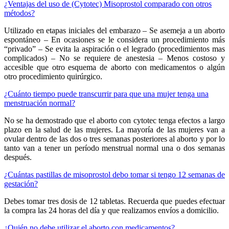
¿Ventajas del uso de (Cytotec) Misoprostol comparado con otros
métodos?
Utilizado en etapas iniciales del embarazo – Se asemeja a un aborto
espontáneo – En ocasiones se le considera un procedimiento más
“privado” – Se evita la aspiración o el legrado (procedimientos mas
complicados) – No se requiere de anestesia – Menos costoso y
accesible que otro esquema de aborto con medicamentos o algún
otro procedimiento quirúrgico.
¿Cuánto tiempo puede transcurrir para que una mujer tenga una
menstruación normal?
No se ha demostrado que el aborto con cytotec tenga efectos a largo
plazo en la salud de las mujeres. La mayoría de las mujeres van a
ovular dentro de las dos o tres semanas posteriores al aborto y por lo
tanto van a tener un período menstrual normal una o dos semanas
después.
¿Cuántas pastillas de misoprostol debo tomar si tengo 12 semanas de
gestación?
Debes tomar tres dosis de 12 tabletas. Recuerda que puedes efectuar
la compra las 24 horas del día y que realizamos envíos a domicilio.
¿Quién no debe utilizar el aborto con medicamentos?