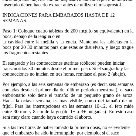
insertado deben hacerlo extraer antes de utilizar el misoprostol.
INDICACIONES PARA EMBARAZOS HASTA DE 12
SEMANAS:
Paso 1: Coloque cuatro tabletas de 200 mcg (o su equivalente) en la
boca, debajo de la lengua o en
la cavidad entre la mejilla y la encía. Mantenga las tabletas en la
boca por 20-30 minutos para que estas se disuelvan, y luego trague
los fragmentos restantes.
El sangrado y las contracciones uterinas (cólicos) pueden iniciar
transcurridos 30 minutos desde el primer paso. Si el sangrado y las
contracciones no inician en tres horas, remítase al paso 2 (abajo).
Por ejemplo, a las seis semanas de embarazo (es decir, seis semanas
contadas desde el primer día del último periodo menstrual), el saco
embrionario solo tiene el tamaño de un pequeño grano de arroz.
Hacia la octava semana, es más visible, como del tamaño de un
fríjol. Para las interrupciones en las semanas 10-12, el feto mide
entre 30 mm y 8 cm de largo (de 1+ a 3+ pulgadas). En este caso
será muy claro cuando haya ocurrido el aborto.
Si a las tres horas de haber tomado la primera dosis, no es evidente
que el embarazo ha sido interrumpido, por ejemplo, si el saco