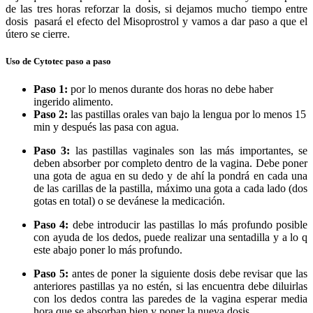
de las tres horas reforzar la dosis, si dejamos mucho tiempo entre
dosis pasará el efecto del Misoprostrol y vamos a dar paso a que el
útero se cierre.
Uso de Cytotec paso a paso
Paso 1:
por lo menos durante dos horas no debe haber
ingerido alimento.
Paso 2:
las pastillas orales van bajo la lengua por lo menos 15
min y después las pasa con agua.
Paso 3:
las pastillas vaginales son las más importantes, se
deben absorber por completo dentro de la vagina. Debe poner
una gota de agua en su dedo y de ahí la pondrá en cada una
de las carillas de la pastilla, máximo una gota a cada lado (dos
gotas en total) o se devánese la medicación.
Paso 4:
debe introducir las pastillas lo más profundo posible
con ayuda de los dedos, puede realizar una sentadilla y a lo q
este abajo poner lo más profundo.
Paso 5:
antes de poner la siguiente dosis debe revisar que las
anteriores pastillas ya no estén, si las encuentra debe diluirlas
con los dedos contra las paredes de la vagina esperar media
hora que se absorban bien y poner la nueva dosis.