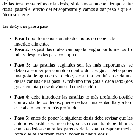
de las tres horas reforzar la dosis, si dejamos mucho tiempo entre
dosis pasará el efecto del Misoprostrol y vamos a dar paso a que el
útero se cierre.
Uso de Cytotec paso a paso
Paso 1:
por lo menos durante dos horas no debe haber
ingerido alimento.
Paso 2:
las pastillas orales van bajo la lengua por lo menos 15
min y después las pasa con agua.
Paso 3:
las pastillas vaginales son las más importantes, se
deben absorber por completo dentro de la vagina. Debe poner
una gota de agua en su dedo y de ahí la pondrá en cada una
de las carillas de la pastilla, máximo una gota a cada lado (dos
gotas en total) o se devánese la medicación.
Paso 4:
debe introducir las pastillas lo más profundo posible
con ayuda de los dedos, puede realizar una sentadilla y a lo q
este abajo poner lo más profundo.
Paso 5:
antes de poner la siguiente dosis debe revisar que las
anteriores pastillas ya no estén, si las encuentra debe diluirlas
con los dedos contra las paredes de la vagina esperar media
hora que se absorban bien y poner la nueva dosis.