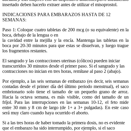
insertado deben hacerlo extraer antes de utilizar el misoprostol.
INDICACIONES PARA EMBARAZOS HASTA DE 12
SEMANAS:
Paso 1: Coloque cuatro tabletas de 200 mcg (o su equivalente) en la
boca, debajo de la lengua o en
la cavidad entre la mejilla y la encía. Mantenga las tabletas en la
boca por 20-30 minutos para que estas se disuelvan, y luego trague
los fragmentos restantes.
El sangrado y las contracciones uterinas (cólicos) pueden iniciar
transcurridos 30 minutos desde el primer paso. Si el sangrado y las
contracciones no inician en tres horas, remítase al paso 2 (abajo).
Por ejemplo, a las seis semanas de embarazo (es decir, seis semanas
contadas desde el primer día del último periodo menstrual), el saco
embrionario solo tiene el tamaño de un pequeño grano de arroz.
Hacia la octava semana, es más visible, como del tamaño de un
fríjol. Para las interrupciones en las semanas 10-12, el feto mide
entre 30 mm y 8 cm de largo (de 1+ a 3+ pulgadas). En este caso
será muy claro cuando haya ocurrido el aborto.
Si a las tres horas de haber tomado la primera dosis, no es evidente
que el embarazo ha sido interrumpido, por ejemplo, si el saco