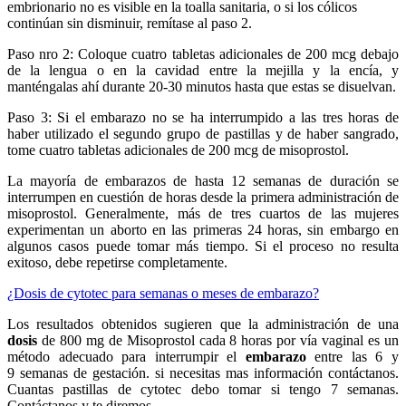
embrionario no es visible en la toalla sanitaria, o si los cólicos
continúan sin disminuir, remítase al paso 2.
Paso nro 2: Coloque cuatro tabletas adicionales de 200 mcg debajo
de la lengua o en la cavidad entre la mejilla y la encía, y
manténgalas ahí durante 20-30 minutos hasta que estas se disuelvan.
Paso 3: Si el embarazo no se ha interrumpido a las tres horas de
haber utilizado el segundo grupo de pastillas y de haber sangrado,
tome cuatro tabletas adicionales de 200 mcg de misoprostol.
La mayoría de embarazos de hasta 12 semanas de duración se
interrumpen en cuestión de horas desde la primera administración de
misoprostol. Generalmente, más de tres cuartos de las mujeres
experimentan un aborto en las primeras 24 horas, sin embargo en
algunos casos puede tomar más tiempo. Si el proceso no resulta
exitoso, debe repetirse completamente.
¿Dosis de cytotec para semanas o meses de embarazo?
Los resultados obtenidos sugieren que la administración de una
dosis
de 800 mg de Misoprostol cada 8 horas por vía vaginal es un
método adecuado para interrumpir el
embarazo
entre las 6 y
9 semanas de gestación. si necesitas mas información contáctanos.
Cuantas pastillas de cytotec debo tomar si tengo 7 semanas.
Contáctanos y te diremos.