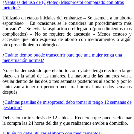
¿Ventajas del uso de (Cytotec) Misoprostol comparado con otros
métodos?
Utilizado en etapas iniciales del embarazo – Se asemeja a un aborto
espontáneo – En ocasiones se le considera un procedimiento más
“privado” – Se evita la aspiración o el legrado (procedimientos mas
complicados) – No se requiere de anestesia – Menos costoso y
accesible que otro esquema de aborto con medicamentos o algún
otro procedimiento quirúrgico.
¿Cuánto tiempo puede transcurrir para que una mujer tenga una
menstruación normal?
No se ha demostrado que el aborto con cytotec tenga efectos a largo
plazo en la salud de las mujeres. La mayoría de las mujeres van a
ovular dentro de las dos o tres semanas posteriores al aborto y por lo
tanto van a tener un período menstrual normal una o dos semanas
después.
¿Cuántas pastillas de misoprostol debo tomar si tengo 12 semanas de
gestación?
Debes tomar tres dosis de 12 tabletas. Recuerda que puedes efectuar
la compra las 24 horas del día y que realizamos envíos a domicilio.
¿Quién no debe utilizar el aborto con medicamentos?