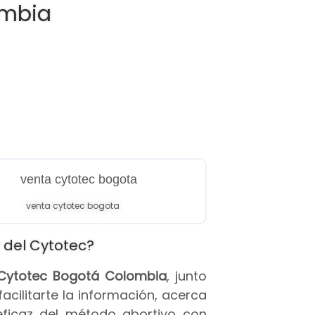
ombia
venta cytotec bogota
 del Cytotec?
s Cytotec Bogotá Colombia
, junto
 facilitarte la información, acerca
eficaz del método abortivo con