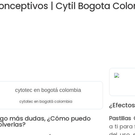
onceptivos | Cytil Bogota Col
cytotec en bogotá colombia
¿Efectos
go más dudas, ¿Cómo puedo
Pastilla
olverlas?
a ti para
del uso 