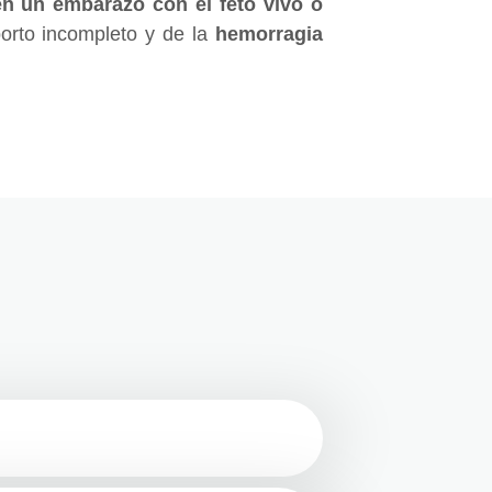
en un embarazo con el feto vivo o
borto incompleto y de la
hemorragia