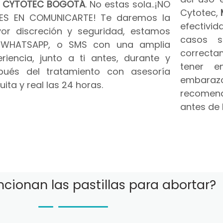
n
CYTOTEC BOGOTÁ
. No estas sola..¡NO
Cytotec,
ES EN COMUNICARTE! Te daremos la
efectivid
or discreción y seguridad, estamos
casos s
 WHATSAPP, o SMS con una amplia
correct
riencia, junto a ti antes, durante y
tener e
pués del tratamiento con asesoría
embar
uita y real las 24 horas.
recomend
antes de 
cionan las pastillas para abortar?