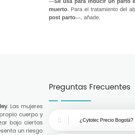
—
Se usa para inducir un parto 
muerto
. Para el tratamiento del a
post parto
—, añade.
Preguntas Frecuentes
ley
. Las mujeres
 propio cuerpo y
¿Cytotec Precio Bogotá?
zar bajo ciertas
senta un riesgo