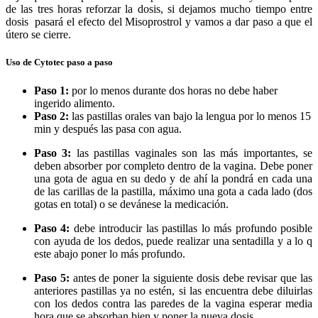
de las tres horas reforzar la dosis, si dejamos mucho tiempo entre
dosis pasará el efecto del Misoprostrol y vamos a dar paso a que el
útero se cierre.
Uso de Cytotec paso a paso
Paso 1:
por lo menos durante dos horas no debe haber
ingerido alimento.
Paso 2:
las pastillas orales van bajo la lengua por lo menos 15
min y después las pasa con agua.
Paso 3:
las pastillas vaginales son las más importantes, se
deben absorber por completo dentro de la vagina. Debe poner
una gota de agua en su dedo y de ahí la pondrá en cada una
de las carillas de la pastilla, máximo una gota a cada lado (dos
gotas en total) o se devánese la medicación.
Paso 4:
debe introducir las pastillas lo más profundo posible
con ayuda de los dedos, puede realizar una sentadilla y a lo q
este abajo poner lo más profundo.
Paso 5:
antes de poner la siguiente dosis debe revisar que las
anteriores pastillas ya no estén, si las encuentra debe diluirlas
con los dedos contra las paredes de la vagina esperar media
hora que se absorban bien y poner la nueva dosis.