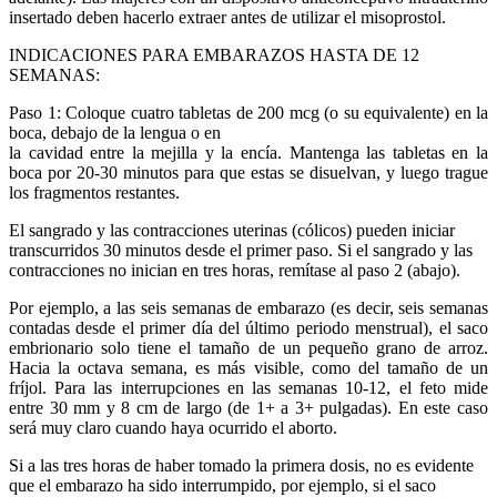
insertado deben hacerlo extraer antes de utilizar el misoprostol.
INDICACIONES PARA EMBARAZOS HASTA DE 12
SEMANAS:
Paso 1: Coloque cuatro tabletas de 200 mcg (o su equivalente) en la
boca, debajo de la lengua o en
la cavidad entre la mejilla y la encía. Mantenga las tabletas en la
boca por 20-30 minutos para que estas se disuelvan, y luego trague
los fragmentos restantes.
El sangrado y las contracciones uterinas (cólicos) pueden iniciar
transcurridos 30 minutos desde el primer paso. Si el sangrado y las
contracciones no inician en tres horas, remítase al paso 2 (abajo).
Por ejemplo, a las seis semanas de embarazo (es decir, seis semanas
contadas desde el primer día del último periodo menstrual), el saco
embrionario solo tiene el tamaño de un pequeño grano de arroz.
Hacia la octava semana, es más visible, como del tamaño de un
fríjol. Para las interrupciones en las semanas 10-12, el feto mide
entre 30 mm y 8 cm de largo (de 1+ a 3+ pulgadas). En este caso
será muy claro cuando haya ocurrido el aborto.
Si a las tres horas de haber tomado la primera dosis, no es evidente
que el embarazo ha sido interrumpido, por ejemplo, si el saco