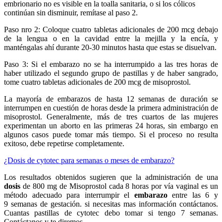
embrionario no es visible en la toalla sanitaria, o si los cólicos
continúan sin disminuir, remítase al paso 2.
Paso nro 2: Coloque cuatro tabletas adicionales de 200 mcg debajo
de la lengua o en la cavidad entre la mejilla y la encía, y
manténgalas ahí durante 20-30 minutos hasta que estas se disuelvan.
Paso 3: Si el embarazo no se ha interrumpido a las tres horas de
haber utilizado el segundo grupo de pastillas y de haber sangrado,
tome cuatro tabletas adicionales de 200 mcg de misoprostol.
La mayoría de embarazos de hasta 12 semanas de duración se
interrumpen en cuestión de horas desde la primera administración de
misoprostol. Generalmente, más de tres cuartos de las mujeres
experimentan un aborto en las primeras 24 horas, sin embargo en
algunos casos puede tomar más tiempo. Si el proceso no resulta
exitoso, debe repetirse completamente.
¿Dosis de cytotec para semanas o meses de embarazo?
Los resultados obtenidos sugieren que la administración de una
dosis
de 800 mg de Misoprostol cada 8 horas por vía vaginal es un
método adecuado para interrumpir el
embarazo
entre las 6 y
9 semanas de gestación. si necesitas mas información contáctanos.
Cuantas pastillas de cytotec debo tomar si tengo 7 semanas.
Contáctanos y te diremos.