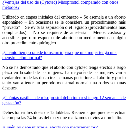
¿Ventajas del uso de (Cytotec) Misoprostol comparado con otros
métodos?
Utilizado en etapas iniciales del embarazo – Se asemeja a un aborto
espontáneo – En ocasiones se le considera un procedimiento más
“privado” – Se evita la aspiración o el legrado (procedimientos mas
complicados) – No se requiere de anestesia – Menos costoso y
accesible que otro esquema de aborto con medicamentos o algún
otro procedimiento quirúrgico.
¿Cuánto tiempo puede transcurrir para que una mujer tenga una
menstruación normal?
No se ha demostrado que el aborto con cytotec tenga efectos a largo
plazo en la salud de las mujeres. La mayoría de las mujeres van a
ovular dentro de las dos o tres semanas posteriores al aborto y por lo
tanto van a tener un período menstrual normal una o dos semanas
después.
¿Cuántas pastillas de misoprostol debo tomar si tengo 12 semanas de
gestación?
Debes tomar tres dosis de 12 tabletas. Recuerda que puedes efectuar
la compra las 24 horas del día y que realizamos envíos a domicilio.
¿Quién no debe utilizar el aborto con medicamentos?