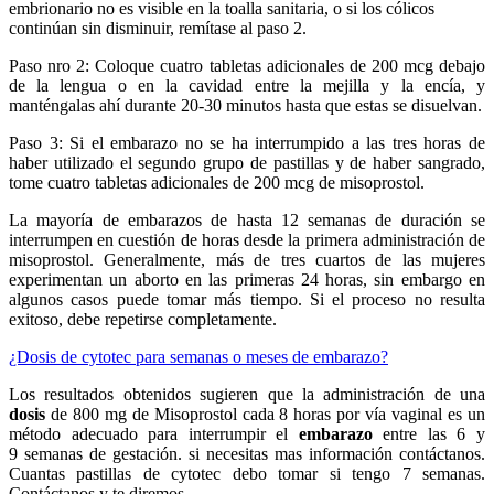
embrionario no es visible en la toalla sanitaria, o si los cólicos
continúan sin disminuir, remítase al paso 2.
Paso nro 2: Coloque cuatro tabletas adicionales de 200 mcg debajo
de la lengua o en la cavidad entre la mejilla y la encía, y
manténgalas ahí durante 20-30 minutos hasta que estas se disuelvan.
Paso 3: Si el embarazo no se ha interrumpido a las tres horas de
haber utilizado el segundo grupo de pastillas y de haber sangrado,
tome cuatro tabletas adicionales de 200 mcg de misoprostol.
La mayoría de embarazos de hasta 12 semanas de duración se
interrumpen en cuestión de horas desde la primera administración de
misoprostol. Generalmente, más de tres cuartos de las mujeres
experimentan un aborto en las primeras 24 horas, sin embargo en
algunos casos puede tomar más tiempo. Si el proceso no resulta
exitoso, debe repetirse completamente.
¿Dosis de cytotec para semanas o meses de embarazo?
Los resultados obtenidos sugieren que la administración de una
dosis
de 800 mg de Misoprostol cada 8 horas por vía vaginal es un
método adecuado para interrumpir el
embarazo
entre las 6 y
9 semanas de gestación. si necesitas mas información contáctanos.
Cuantas pastillas de cytotec debo tomar si tengo 7 semanas.
Contáctanos y te diremos.