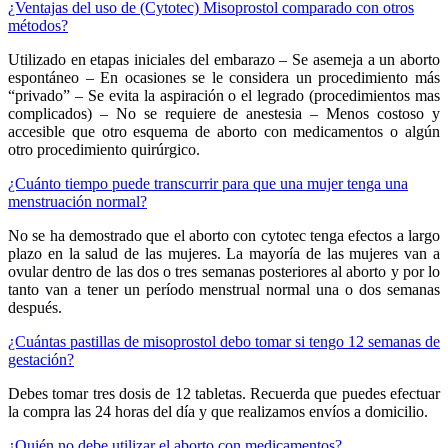
¿Ventajas del uso de (Cytotec) Misoprostol comparado con otros
métodos?
Utilizado en etapas iniciales del embarazo – Se asemeja a un aborto
espontáneo – En ocasiones se le considera un procedimiento más
“privado” – Se evita la aspiración o el legrado (procedimientos mas
complicados) – No se requiere de anestesia – Menos costoso y
accesible que otro esquema de aborto con medicamentos o algún
otro procedimiento quirúrgico.
¿Cuánto tiempo puede transcurrir para que una mujer tenga una
menstruación normal?
No se ha demostrado que el aborto con cytotec tenga efectos a largo
plazo en la salud de las mujeres. La mayoría de las mujeres van a
ovular dentro de las dos o tres semanas posteriores al aborto y por lo
tanto van a tener un período menstrual normal una o dos semanas
después.
¿Cuántas pastillas de misoprostol debo tomar si tengo 12 semanas de
gestación?
Debes tomar tres dosis de 12 tabletas. Recuerda que puedes efectuar
la compra las 24 horas del día y que realizamos envíos a domicilio.
¿Quién no debe utilizar el aborto con medicamentos?