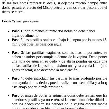
de las tres horas reforzar la dosis, si dejamos mucho tiempo entre
dosis pasará el efecto del Misoprostrol y vamos a dar paso a que el
útero se cierre.
Uso de Cytotec paso a paso
Paso 1:
por lo menos durante dos horas no debe haber
ingerido alimento.
Paso 2:
las pastillas orales van bajo la lengua por lo menos 15
min y después las pasa con agua.
Paso 3:
las pastillas vaginales son las más importantes, se
deben absorber por completo dentro de la vagina. Debe poner
una gota de agua en su dedo y de ahí la pondrá en cada una
de las carillas de la pastilla, máximo una gota a cada lado (dos
gotas en total) o se devánese la medicación.
Paso 4:
debe introducir las pastillas lo más profundo posible
con ayuda de los dedos, puede realizar una sentadilla y a lo q
este abajo poner lo más profundo.
Paso 5:
antes de poner la siguiente dosis debe revisar que las
anteriores pastillas ya no estén, si las encuentra debe diluirlas
con los dedos contra las paredes de la vagina esperar media
hora que se absorban bien y poner la nueva dosis.