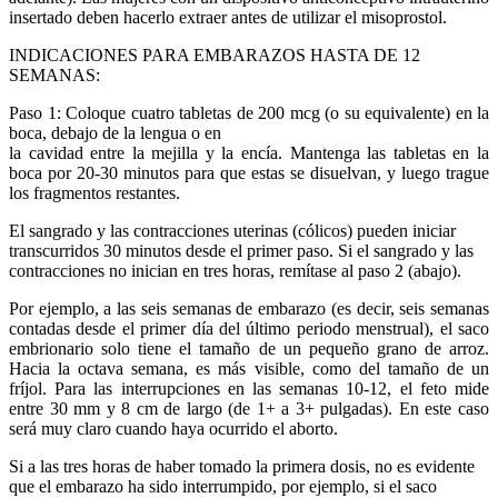
insertado deben hacerlo extraer antes de utilizar el misoprostol.
INDICACIONES PARA EMBARAZOS HASTA DE 12
SEMANAS:
Paso 1: Coloque cuatro tabletas de 200 mcg (o su equivalente) en la
boca, debajo de la lengua o en
la cavidad entre la mejilla y la encía. Mantenga las tabletas en la
boca por 20-30 minutos para que estas se disuelvan, y luego trague
los fragmentos restantes.
El sangrado y las contracciones uterinas (cólicos) pueden iniciar
transcurridos 30 minutos desde el primer paso. Si el sangrado y las
contracciones no inician en tres horas, remítase al paso 2 (abajo).
Por ejemplo, a las seis semanas de embarazo (es decir, seis semanas
contadas desde el primer día del último periodo menstrual), el saco
embrionario solo tiene el tamaño de un pequeño grano de arroz.
Hacia la octava semana, es más visible, como del tamaño de un
fríjol. Para las interrupciones en las semanas 10-12, el feto mide
entre 30 mm y 8 cm de largo (de 1+ a 3+ pulgadas). En este caso
será muy claro cuando haya ocurrido el aborto.
Si a las tres horas de haber tomado la primera dosis, no es evidente
que el embarazo ha sido interrumpido, por ejemplo, si el saco