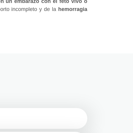
en un embarazo con el feto vivo o
borto incompleto y de la
hemorragia