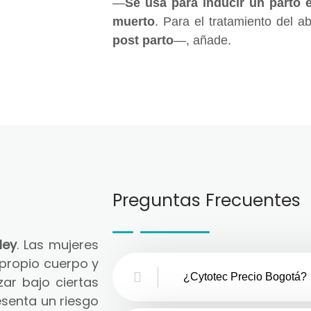
—
Se usa para inducir un parto 
muerto
. Para el tratamiento del a
post parto
—, añade.
Preguntas Frecuentes
ley
. Las mujeres
 propio cuerpo y
¿Cytotec Precio Bogotá?
zar bajo ciertas
senta un riesgo