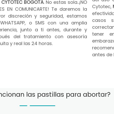
n
CYTOTEC BOGOTÁ
. No estas sola..¡NO
Cytotec,
ES EN COMUNICARTE! Te daremos la
efectivid
or discreción y seguridad, estamos
casos s
 WHATSAPP, o SMS con una amplia
correct
riencia, junto a ti antes, durante y
tener e
pués del tratamiento con asesoría
embar
uita y real las 24 horas.
recomend
antes de 
cionan las pastillas para abortar?