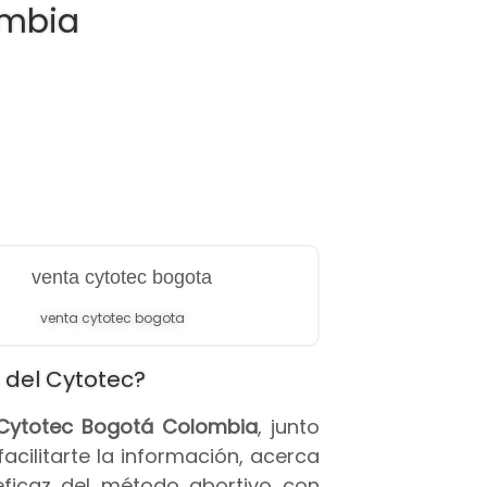
ombia
venta cytotec bogota
 del Cytotec?
s Cytotec Bogotá Colombia
, junto
 facilitarte la información, acerca
eficaz del método abortivo con