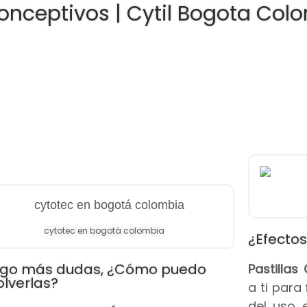
onceptivos | Cytil Bogota Col
cytotec en bogotá colombia
¿Efectos
go más dudas, ¿Cómo puedo
Pastilla
olverlas?
a ti para
del uso 