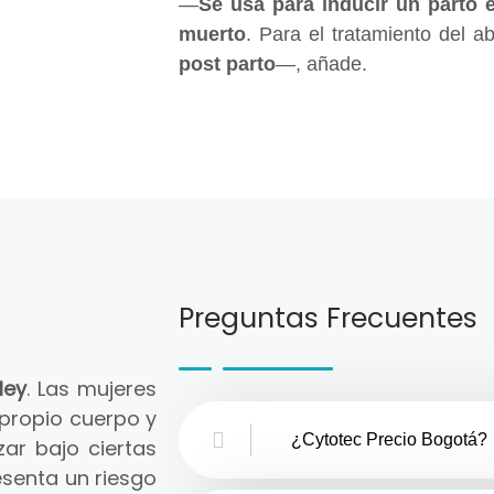
—
Se usa para inducir un parto 
muerto
. Para el tratamiento del a
post parto
—, añade.
Preguntas Frecuentes
ley
. Las mujeres
 propio cuerpo y
¿Cytotec Precio Bogotá?
zar bajo ciertas
senta un riesgo