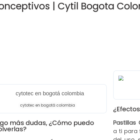
onceptivos | Cytil Bogota Col
cytotec en bogotá colombia
¿Efectos
go más dudas, ¿Cómo puedo
Pastilla
olverlas?
a ti para
del uso 