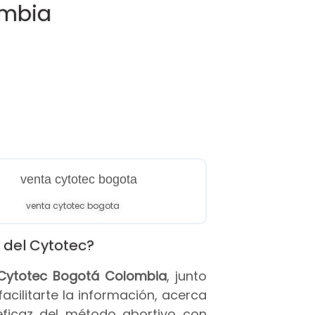
ombia
venta cytotec bogota
 del Cytotec?
s Cytotec Bogotá Colombia
, junto
 facilitarte la información, acerca
eficaz del método abortivo con