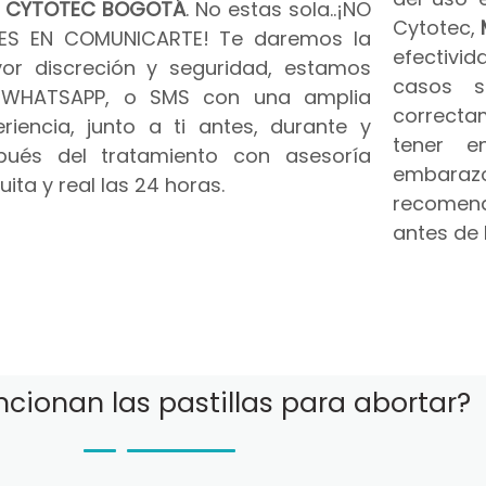
n
CYTOTEC BOGOTÁ
. No estas sola..¡NO
Cytotec,
ES EN COMUNICARTE! Te daremos la
efectivid
or discreción y seguridad, estamos
casos s
 WHATSAPP, o SMS con una amplia
correct
riencia, junto a ti antes, durante y
tener e
pués del tratamiento con asesoría
embar
uita y real las 24 horas.
recomend
antes de 
cionan las pastillas para abortar?