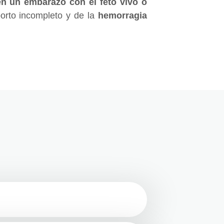
en un embarazo con el feto vivo o
borto incompleto y de la
hemorragia