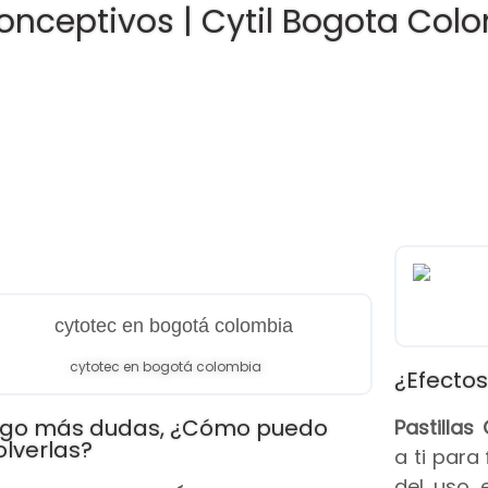
onceptivos | Cytil Bogota Col
cytotec en bogotá colombia
¿Efectos
go más dudas, ¿Cómo puedo
Pastilla
olverlas?
a ti para
del uso 