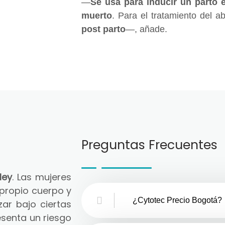
—
Se usa para inducir un parto 
muerto
. Para el tratamiento del a
post parto
—, añade.
Preguntas Frecuentes
ley
. Las mujeres
 propio cuerpo y
¿Cytotec Precio Bogotá?
zar bajo ciertas
senta un riesgo