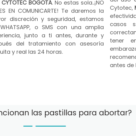
n
CYTOTEC BOGOTÁ
. No estas sola..¡NO
Cytotec,
ES EN COMUNICARTE! Te daremos la
efectivid
or discreción y seguridad, estamos
casos s
 WHATSAPP, o SMS con una amplia
correct
riencia, junto a ti antes, durante y
tener e
pués del tratamiento con asesoría
embar
uita y real las 24 horas.
recomend
antes de 
cionan las pastillas para abortar?