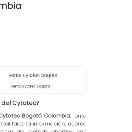
ombia
venta cytotec bogota
 del Cytotec?
s Cytotec Bogotá Colombia
, junto
 facilitarte la información, acerca
eficaz del método abortivo con