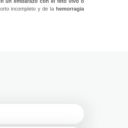
en un embarazo con el feto vivo o
borto incompleto y de la
hemorragia