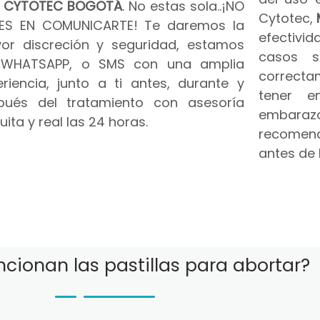
n
CYTOTEC BOGOTÁ
. No estas sola..¡NO
Cytotec,
ES EN COMUNICARTE! Te daremos la
efectivid
or discreción y seguridad, estamos
casos s
 WHATSAPP, o SMS con una amplia
correct
riencia, junto a ti antes, durante y
tener e
pués del tratamiento con asesoría
embar
uita y real las 24 horas.
recomend
antes de 
cionan las pastillas para abortar?