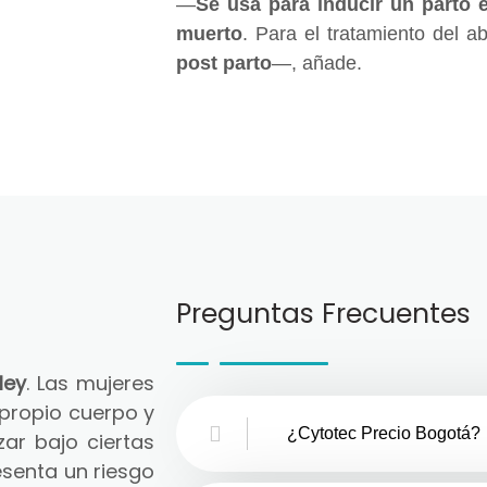
—
Se usa para inducir un parto 
muerto
. Para el tratamiento del a
post parto
—, añade.
Preguntas Frecuentes
ley
. Las mujeres
 propio cuerpo y
¿Cytotec Precio Bogotá?
zar bajo ciertas
senta un riesgo