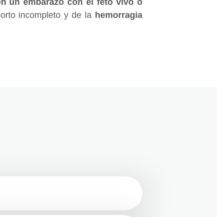
en un embarazo con el feto vivo o
borto incompleto y de la
hemorragia