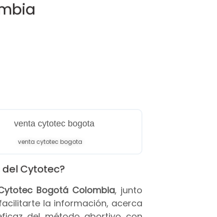
ombia
venta cytotec bogota
 del Cytotec?
s Cytotec Bogotá Colombia
, junto
 facilitarte la información, acerca
eficaz del método abortivo con