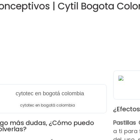
onceptivos | Cytil Bogota Col
cytotec en bogotá colombia
¿Efectos
go más dudas, ¿Cómo puedo
Pastilla
olverlas?
a ti para
del uso 