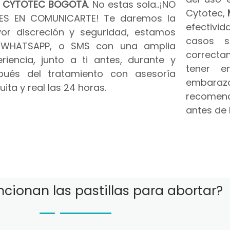
n
CYTOTEC BOGOTÁ
. No estas sola..¡NO
Cytotec,
ES EN COMUNICARTE! Te daremos la
efectivid
or discreción y seguridad, estamos
casos s
 WHATSAPP, o SMS con una amplia
correct
riencia, junto a ti antes, durante y
tener e
pués del tratamiento con asesoría
embar
uita y real las 24 horas.
recomend
antes de 
cionan las pastillas para abortar?