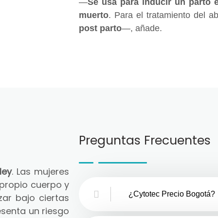
—
Se usa para inducir un parto 
muerto
. Para el tratamiento del a
post parto
—, añade.
Preguntas Frecuentes
ley
. Las mujeres
 propio cuerpo y
¿Cytotec Precio Bogotá?
zar bajo ciertas
senta un riesgo