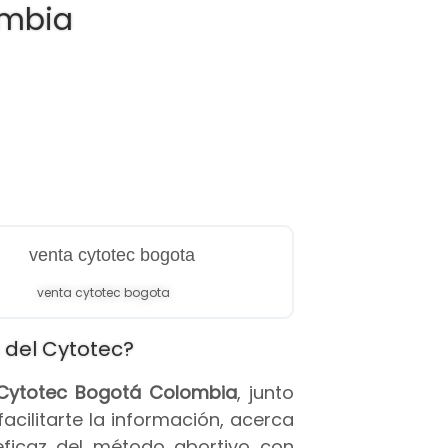
ombia
venta cytotec bogota
 del Cytotec?
s Cytotec Bogotá Colombia
, junto
 facilitarte la información, acerca
eficaz del método abortivo con