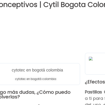
onceptivos | Cytil Bogota Col
cytotec en bogotá colombia
¿Efectos
go más dudas, ¿Cómo puedo
Pastilla
olverlas?
a ti para
del uso 