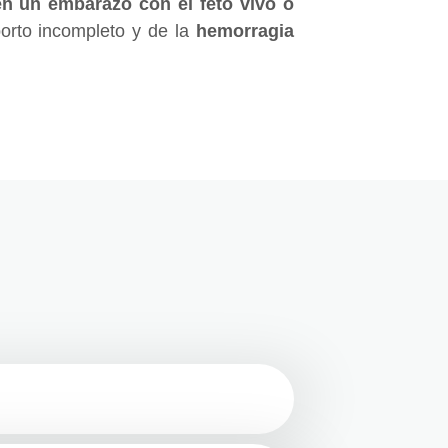
en un embarazo con el feto vivo o
borto incompleto y de la
hemorragia