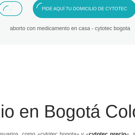
.
PIDE AQUÍ TU DOMICILIO DE CYTOTEC
lio en Bogotá Co
suarios, como «cytotec bogota» y «
cytotec precio
«, 