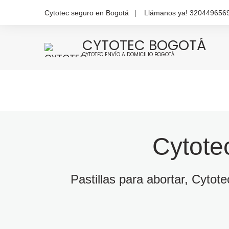
Skip
Cytotec seguro en Bogotá
Llámanos ya! 320449656
to
content
CYTOTEC BOGOTÁ
CYTOTEC ENVÍO A DOMICILIO BOGOTÁ
Cytote
Pastillas para abortar, Cytot