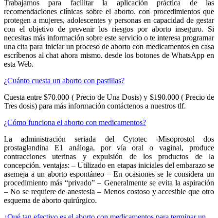
Trabajamos para facilitar la aplicación práctica de las
recomendaciones clínicas sobre el aborto. con procedimientos que
protegen a mujeres, adolescentes y personas en capacidad de gestar
con el objetivo de prevenir los riesgos por aborto inseguro. Si
necesitas más información sobre este servicio o te interesa programar
una cita para iniciar un proceso de aborto con medicamentos en casa
escríbenos al chat ahora mismo. desde los botones de WhatsApp en
esta Web.
¿Cuánto cuesta un aborto con pastillas?
Cuesta entre $70.000 ( Precio de Una Dosis) y $190.000 ( Precio de
Tres dosis) para más información contáctenos a nuestros tlf.
¿Cómo funciona el aborto con medicamentos?
La administración seriada del Cytotec -Misoprostol dos
prostaglandina E1 análoga, por vía oral o vaginal, produce
contracciones uterinas y expulsión de los productos de la
concepción. ventajas: – Utilizado en etapas iniciales del embarazo se
asemeja a un aborto espontáneo – En ocasiones se le considera un
procedimiento más “privado” – Generalmente se evita la aspiración
– No se requiere de anestesia – Menos costoso y accesible que otro
esquema de aborto quirúrgico.
¿Qué tan efectivo es el aborto con medicamentos para terminar un