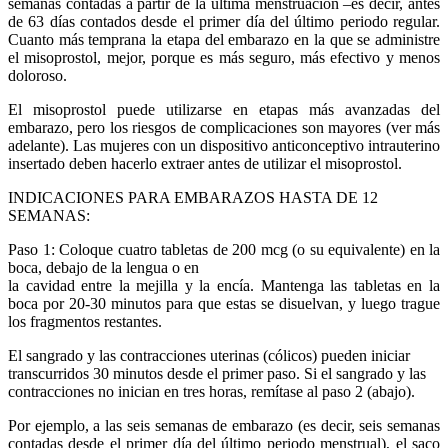
semanas contadas a partir de la última menstruación –es decir, antes
de 63 días contados desde el primer día del último periodo regular.
Cuanto más temprana la etapa del embarazo en la que se administre
el misoprostol, mejor, porque es más seguro, más efectivo y menos
doloroso.
El misoprostol puede utilizarse en etapas más avanzadas del
embarazo, pero los riesgos de complicaciones son mayores (ver más
adelante). Las mujeres con un dispositivo anticonceptivo intrauterino
insertado deben hacerlo extraer antes de utilizar el misoprostol.
INDICACIONES PARA EMBARAZOS HASTA DE 12
SEMANAS:
Paso 1: Coloque cuatro tabletas de 200 mcg (o su equivalente) en la
boca, debajo de la lengua o en
la cavidad entre la mejilla y la encía. Mantenga las tabletas en la
boca por 20-30 minutos para que estas se disuelvan, y luego trague
los fragmentos restantes.
El sangrado y las contracciones uterinas (cólicos) pueden iniciar
transcurridos 30 minutos desde el primer paso. Si el sangrado y las
contracciones no inician en tres horas, remítase al paso 2 (abajo).
Por ejemplo, a las seis semanas de embarazo (es decir, seis semanas
contadas desde el primer día del último periodo menstrual), el saco