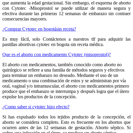
que aumenta la edad gestacional. Sin embargo, el esquema de aborto
con Cytotec -Misoprostol se puede utilizar de manera segura y
efectiva durante las primeras 12 semanas de embarazo sin contraer
consecuencias mayores.
¿Comprar Cytotec en bogotásin receta?
Es muy fácil, solo Contáctenos a nuestros tlf para adquirir las
pastillas abortivas cytotec en bogota sin receta médica.
Que es el aborto con medicamento Cytotec (misoprostol)?
El aborto con medicamentos, también conocido como aborto no
quirúrgico se refiere a una familia de métodos seguros y efectivos
para terminar un embarazo no deseado. Mediante el uso de un
medicamento o una combinación de estos y se administran por vía
oral, vaginal y/o intramuscular, el aborto con medicamentos primero
produce que el embarazo se interrumpa y después logra que el útero
expulse los productos de la concepción.
¿Como saber si cytotec hizo efecto?
Si has expulsado todos los tejidos producto de la concepción, el
aborto se considera completo. Esto es frecuente en los abortos que
ocurren antes de las 12 semanas de gestación. Aborto séptico. Si
sufres una infección en el útero, se produce un aborto séptico.