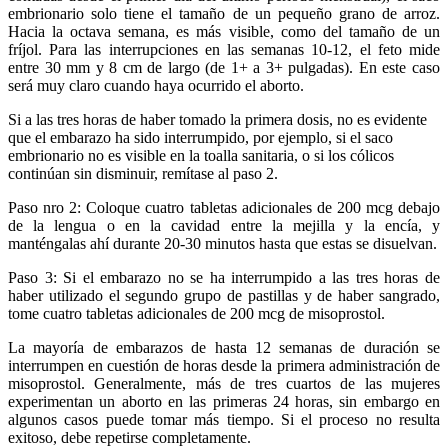
embrionario solo tiene el tamaño de un pequeño grano de arroz.
Hacia la octava semana, es más visible, como del tamaño de un
fríjol. Para las interrupciones en las semanas 10-12, el feto mide
entre 30 mm y 8 cm de largo (de 1+ a 3+ pulgadas). En este caso
será muy claro cuando haya ocurrido el aborto.
Si a las tres horas de haber tomado la primera dosis, no es evidente
que el embarazo ha sido interrumpido, por ejemplo, si el saco
embrionario no es visible en la toalla sanitaria, o si los cólicos
continúan sin disminuir, remítase al paso 2.
Paso nro 2: Coloque cuatro tabletas adicionales de 200 mcg debajo
de la lengua o en la cavidad entre la mejilla y la encía, y
manténgalas ahí durante 20-30 minutos hasta que estas se disuelvan.
Paso 3: Si el embarazo no se ha interrumpido a las tres horas de
haber utilizado el segundo grupo de pastillas y de haber sangrado,
tome cuatro tabletas adicionales de 200 mcg de misoprostol.
La mayoría de embarazos de hasta 12 semanas de duración se
interrumpen en cuestión de horas desde la primera administración de
misoprostol. Generalmente, más de tres cuartos de las mujeres
experimentan un aborto en las primeras 24 horas, sin embargo en
algunos casos puede tomar más tiempo. Si el proceso no resulta
exitoso, debe repetirse completamente.