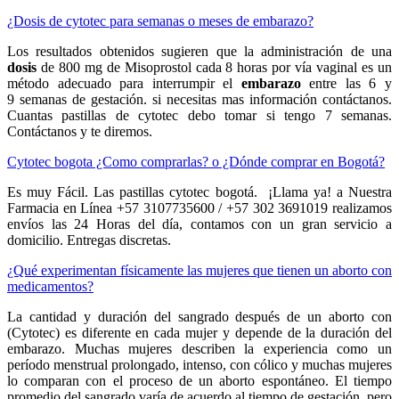
¿Dosis de cytotec para semanas o meses de embarazo?
Los resultados obtenidos sugieren que la administración de una
dosis
de 800 mg de Misoprostol cada 8 horas por vía vaginal es un
método adecuado para interrumpir el
embarazo
entre las 6 y
9 semanas de gestación. si necesitas mas información contáctanos.
Cuantas pastillas de cytotec debo tomar si tengo 7 semanas.
Contáctanos y te diremos.
Cytotec bogota ¿Como comprarlas? o ¿Dónde comprar en Bogotá?
Es muy Fácil. Las pastillas cytotec bogotá. ¡Llama ya! a Nuestra
Farmacia en Línea +57 3107735600 / +57 302 3691019 realizamos
envíos las 24 Horas del día, contamos con un gran servicio a
domicilio. Entregas discretas.
¿Qué experimentan físicamente las mujeres que tienen un aborto con
medicamentos?
La cantidad y duración del sangrado después de un aborto con
(Cytotec) es diferente en cada mujer y depende de la duración del
embarazo. Muchas mujeres describen la experiencia como un
período menstrual prolongado, intenso, con cólico y muchas mujeres
lo comparan con el proceso de un aborto espontáneo. El tiempo
promedio del sangrado varía de acuerdo al tiempo de gestación, pero