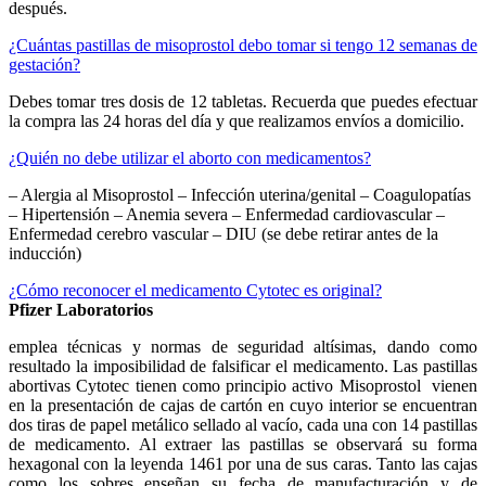
después.
¿Cuántas pastillas de misoprostol debo tomar si tengo 12 semanas de
gestación?
Debes tomar tres dosis de 12 tabletas. Recuerda que puedes efectuar
la compra las 24 horas del día y que realizamos envíos a domicilio.
¿Quién no debe utilizar el aborto con medicamentos?
– Alergia al Misoprostol – Infección uterina/genital – Coagulopatías
– Hipertensión – Anemia severa – Enfermedad cardiovascular –
Enfermedad cerebro vascular – DIU (se debe retirar antes de la
inducción)
¿Cómo reconocer el medicamento Cytotec es original?
Pfizer Laboratorios
emplea técnicas y normas de seguridad altísimas, dando como
resultado la imposibilidad de falsificar el medicamento. Las pastillas
abortivas Cytotec tienen como principio activo Misoprostol vienen
en la presentación de cajas de cartón en cuyo interior se encuentran
dos tiras de papel metálico sellado al vacío, cada una con 14 pastillas
de medicamento. Al extraer las pastillas se observará su forma
hexagonal con la leyenda 1461 por una de sus caras. Tanto las cajas
como los sobres enseñan su fecha de manufacturación y de