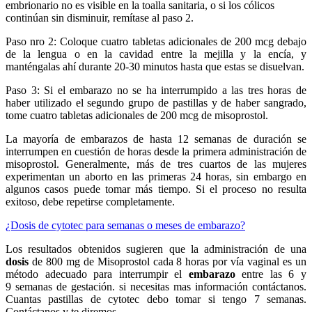
embrionario no es visible en la toalla sanitaria, o si los cólicos
continúan sin disminuir, remítase al paso 2.
Paso nro 2: Coloque cuatro tabletas adicionales de 200 mcg debajo
de la lengua o en la cavidad entre la mejilla y la encía, y
manténgalas ahí durante 20-30 minutos hasta que estas se disuelvan.
Paso 3: Si el embarazo no se ha interrumpido a las tres horas de
haber utilizado el segundo grupo de pastillas y de haber sangrado,
tome cuatro tabletas adicionales de 200 mcg de misoprostol.
La mayoría de embarazos de hasta 12 semanas de duración se
interrumpen en cuestión de horas desde la primera administración de
misoprostol. Generalmente, más de tres cuartos de las mujeres
experimentan un aborto en las primeras 24 horas, sin embargo en
algunos casos puede tomar más tiempo. Si el proceso no resulta
exitoso, debe repetirse completamente.
¿Dosis de cytotec para semanas o meses de embarazo?
Los resultados obtenidos sugieren que la administración de una
dosis
de 800 mg de Misoprostol cada 8 horas por vía vaginal es un
método adecuado para interrumpir el
embarazo
entre las 6 y
9 semanas de gestación. si necesitas mas información contáctanos.
Cuantas pastillas de cytotec debo tomar si tengo 7 semanas.
Contáctanos y te diremos.