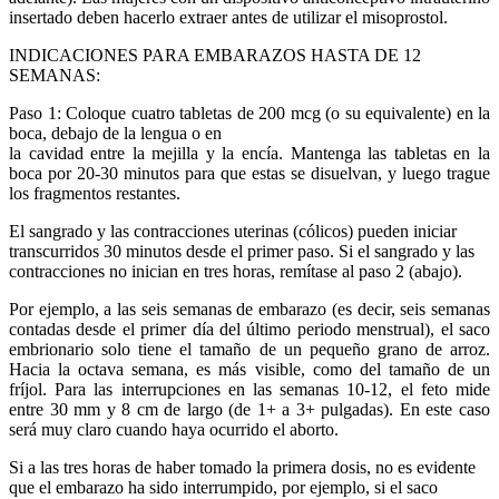
insertado deben hacerlo extraer antes de utilizar el misoprostol.
INDICACIONES PARA EMBARAZOS HASTA DE 12
SEMANAS:
Paso 1: Coloque cuatro tabletas de 200 mcg (o su equivalente) en la
boca, debajo de la lengua o en
la cavidad entre la mejilla y la encía. Mantenga las tabletas en la
boca por 20-30 minutos para que estas se disuelvan, y luego trague
los fragmentos restantes.
El sangrado y las contracciones uterinas (cólicos) pueden iniciar
transcurridos 30 minutos desde el primer paso. Si el sangrado y las
contracciones no inician en tres horas, remítase al paso 2 (abajo).
Por ejemplo, a las seis semanas de embarazo (es decir, seis semanas
contadas desde el primer día del último periodo menstrual), el saco
embrionario solo tiene el tamaño de un pequeño grano de arroz.
Hacia la octava semana, es más visible, como del tamaño de un
fríjol. Para las interrupciones en las semanas 10-12, el feto mide
entre 30 mm y 8 cm de largo (de 1+ a 3+ pulgadas). En este caso
será muy claro cuando haya ocurrido el aborto.
Si a las tres horas de haber tomado la primera dosis, no es evidente
que el embarazo ha sido interrumpido, por ejemplo, si el saco