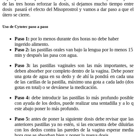
de las tres horas reforzar la dosis, si dejamos mucho tiempo entre
dosis pasará el efecto del Misoprostrol y vamos a dar paso a que el
útero se cierre.
Uso de Cytotec paso a paso
Paso 1:
por lo menos durante dos horas no debe haber
ingerido alimento.
Paso 2:
las pastillas orales van bajo la lengua por lo menos 15
min y después las pasa con agua.
Paso 3:
las pastillas vaginales son las más importantes, se
deben absorber por completo dentro de la vagina. Debe poner
una gota de agua en su dedo y de ahí la pondrá en cada una
de las carillas de la pastilla, máximo una gota a cada lado (dos
gotas en total) o se devánese la medicación.
Paso 4:
debe introducir las pastillas lo más profundo posible
con ayuda de los dedos, puede realizar una sentadilla y a lo q
este abajo poner lo más profundo.
Paso 5:
antes de poner la siguiente dosis debe revisar que las
anteriores pastillas ya no estén, si las encuentra debe diluirlas
con los dedos contra las paredes de la vagina esperar media
hora que se absorban bien y poner la nueva dosis.