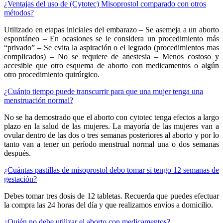
¿Ventajas del uso de (Cytotec) Misoprostol comparado con otros
métodos?
Utilizado en etapas iniciales del embarazo – Se asemeja a un aborto
espontáneo – En ocasiones se le considera un procedimiento más
“privado” – Se evita la aspiración o el legrado (procedimientos mas
complicados) – No se requiere de anestesia – Menos costoso y
accesible que otro esquema de aborto con medicamentos o algún
otro procedimiento quirúrgico.
¿Cuánto tiempo puede transcurrir para que una mujer tenga una
menstruación normal?
No se ha demostrado que el aborto con cytotec tenga efectos a largo
plazo en la salud de las mujeres. La mayoría de las mujeres van a
ovular dentro de las dos o tres semanas posteriores al aborto y por lo
tanto van a tener un período menstrual normal una o dos semanas
después.
¿Cuántas pastillas de misoprostol debo tomar si tengo 12 semanas de
gestación?
Debes tomar tres dosis de 12 tabletas. Recuerda que puedes efectuar
la compra las 24 horas del día y que realizamos envíos a domicilio.
¿Quién no debe utilizar el aborto con medicamentos?