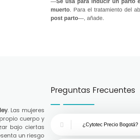
—
Se usa para inducir un parto 
muerto
. Para el tratamiento del a
post parto
—, añade.
Preguntas Frecuentes
ley
. Las mujeres
 propio cuerpo y
¿Cytotec Precio Bogotá?
zar bajo ciertas
senta un riesgo