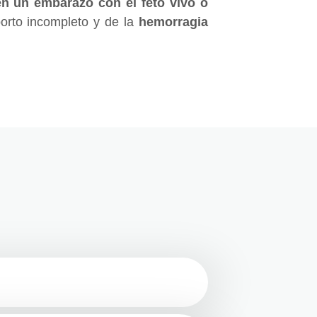
en un embarazo con el feto vivo o
borto incompleto y de la
hemorragia