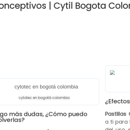
onceptivos | Cytil Bogota Col
cytotec en bogotá colombia
¿Efectos
go más dudas, ¿Cómo puedo
Pastilla
olverlas?
a ti para
del uso 