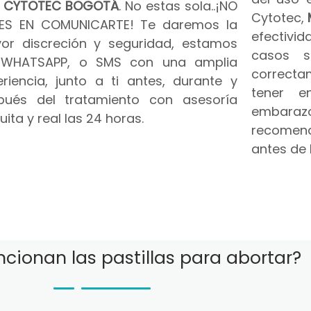
n
CYTOTEC BOGOTÁ
. No estas sola..¡NO
Cytotec,
ES EN COMUNICARTE! Te daremos la
efectivid
or discreción y seguridad, estamos
casos s
 WHATSAPP, o SMS con una amplia
correct
riencia, junto a ti antes, durante y
tener e
pués del tratamiento con asesoría
embar
uita y real las 24 horas.
recomend
antes de 
cionan las pastillas para abortar?