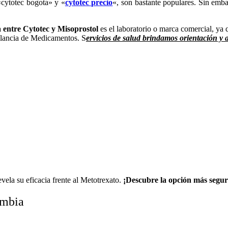
«cytotec bogota» y «
cytotec precio
«, son bastante populares. Sin embar
a entre Cytotec y Misoprostol
es el laboratorio o marca comercial, ya
gilancia de Medicamentos. S
ervicios de salud brindamos orientación y 
vela su eficacia frente al Metotrexato.
¡Descubre la opción más segur
ombia