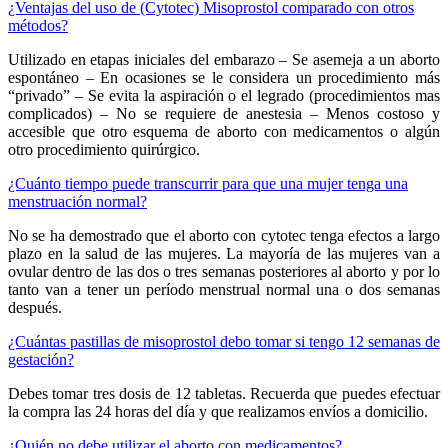
¿Ventajas del uso de (Cytotec) Misoprostol comparado con otros
métodos?
Utilizado en etapas iniciales del embarazo – Se asemeja a un aborto
espontáneo – En ocasiones se le considera un procedimiento más
“privado” – Se evita la aspiración o el legrado (procedimientos mas
complicados) – No se requiere de anestesia – Menos costoso y
accesible que otro esquema de aborto con medicamentos o algún
otro procedimiento quirúrgico.
¿Cuánto tiempo puede transcurrir para que una mujer tenga una
menstruación normal?
No se ha demostrado que el aborto con cytotec tenga efectos a largo
plazo en la salud de las mujeres. La mayoría de las mujeres van a
ovular dentro de las dos o tres semanas posteriores al aborto y por lo
tanto van a tener un período menstrual normal una o dos semanas
después.
¿Cuántas pastillas de misoprostol debo tomar si tengo 12 semanas de
gestación?
Debes tomar tres dosis de 12 tabletas. Recuerda que puedes efectuar
la compra las 24 horas del día y que realizamos envíos a domicilio.
¿Quién no debe utilizar el aborto con medicamentos?