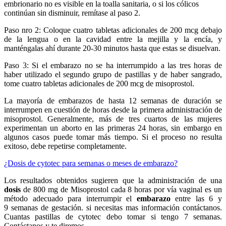
embrionario no es visible en la toalla sanitaria, o si los cólicos
continúan sin disminuir, remítase al paso 2.
Paso nro 2: Coloque cuatro tabletas adicionales de 200 mcg debajo
de la lengua o en la cavidad entre la mejilla y la encía, y
manténgalas ahí durante 20-30 minutos hasta que estas se disuelvan.
Paso 3: Si el embarazo no se ha interrumpido a las tres horas de
haber utilizado el segundo grupo de pastillas y de haber sangrado,
tome cuatro tabletas adicionales de 200 mcg de misoprostol.
La mayoría de embarazos de hasta 12 semanas de duración se
interrumpen en cuestión de horas desde la primera administración de
misoprostol. Generalmente, más de tres cuartos de las mujeres
experimentan un aborto en las primeras 24 horas, sin embargo en
algunos casos puede tomar más tiempo. Si el proceso no resulta
exitoso, debe repetirse completamente.
¿Dosis de cytotec para semanas o meses de embarazo?
Los resultados obtenidos sugieren que la administración de una
dosis
de 800 mg de Misoprostol cada 8 horas por vía vaginal es un
método adecuado para interrumpir el
embarazo
entre las 6 y
9 semanas de gestación. si necesitas mas información contáctanos.
Cuantas pastillas de cytotec debo tomar si tengo 7 semanas.
Contáctanos y te diremos.