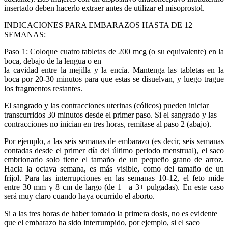
insertado deben hacerlo extraer antes de utilizar el misoprostol.
INDICACIONES PARA EMBARAZOS HASTA DE 12
SEMANAS:
Paso 1: Coloque cuatro tabletas de 200 mcg (o su equivalente) en la
boca, debajo de la lengua o en
la cavidad entre la mejilla y la encía. Mantenga las tabletas en la
boca por 20-30 minutos para que estas se disuelvan, y luego trague
los fragmentos restantes.
El sangrado y las contracciones uterinas (cólicos) pueden iniciar
transcurridos 30 minutos desde el primer paso. Si el sangrado y las
contracciones no inician en tres horas, remítase al paso 2 (abajo).
Por ejemplo, a las seis semanas de embarazo (es decir, seis semanas
contadas desde el primer día del último periodo menstrual), el saco
embrionario solo tiene el tamaño de un pequeño grano de arroz.
Hacia la octava semana, es más visible, como del tamaño de un
fríjol. Para las interrupciones en las semanas 10-12, el feto mide
entre 30 mm y 8 cm de largo (de 1+ a 3+ pulgadas). En este caso
será muy claro cuando haya ocurrido el aborto.
Si a las tres horas de haber tomado la primera dosis, no es evidente
que el embarazo ha sido interrumpido, por ejemplo, si el saco