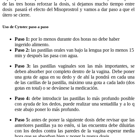
de las tres horas reforzar la dosis, si dejamos mucho tiempo entre
dosis pasará el efecto del Misoprostrol y vamos a dar paso a que el
útero se cierre.
Uso de Cytotec paso a paso
Paso 1:
por lo menos durante dos horas no debe haber
ingerido alimento.
Paso 2:
las pastillas orales van bajo la lengua por lo menos 15
min y después las pasa con agua.
Paso 3:
las pastillas vaginales son las más importantes, se
deben absorber por completo dentro de la vagina. Debe poner
una gota de agua en su dedo y de ahí la pondrá en cada una
de las carillas de la pastilla, máximo una gota a cada lado (dos
gotas en total) o se devánese la medicación.
Paso 4:
debe introducir las pastillas lo más profundo posible
con ayuda de los dedos, puede realizar una sentadilla y a lo q
este abajo poner lo más profundo.
Paso 5:
antes de poner la siguiente dosis debe revisar que las
anteriores pastillas ya no estén, si las encuentra debe diluirlas
con los dedos contra las paredes de la vagina esperar media
hora que se absorban bien y poner la nueva dosis.